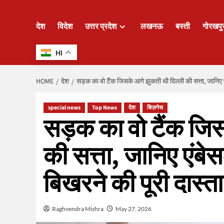
देश
विदेश
उत्तर प्रदेश
लखनऊ
बस्ती
गोरखपु
HI
HOME
देश
सड़क का वो टैंक जिसके आगे झुकती थी दिल्ली की सत्ता, जानिए
special news
Top News
देश
बिज़नेस
सड़क का वो टैंक जिस
की सत्ता, जानिए एंब
बिखरने की पूरी दास्त
Raghvendra Mishra
May 27, 2026