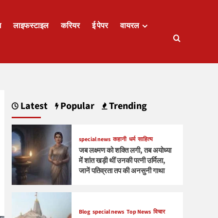
ज
लाइफस्टाइल
करियर
ई पेपर
वायरल
Latest
Popular
Trending
special news
कहानी
धर्म
साहित्य
जब लक्ष्मण को शक्ति लगी, तब अयोध्या
में शांत खड़ी थीं उनकी पत्नी उर्मिला,
जानें पतिव्रता तप की अनसुनी गाथा
Blog
special news
Top News
विचार