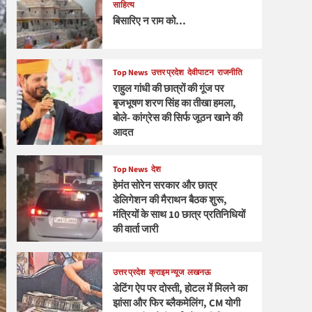
साहित्य
बिसारिए न राम को…
Top News
उत्तर प्रदेश
देवीपाटन
राजनीति
राहुल गांधी की छात्रों की गूंज पर
बृजभूषण शरण सिंह का तीखा हमला,
बोले- कांग्रेस की सिर्फ जूठन खाने की
आदत
Top News
देश
हेमंत सोरेन सरकार और छात्र
डेलिगेशन की मैराथन बैठक शुरू,
मंत्रियों के साथ 10 छात्र प्रतिनिधियों
की वार्ता जारी
उत्तर प्रदेश
क्राइम न्यूज
लखनऊ
डेटिंग ऐप पर दोस्ती, होटल में मिलने का
झांसा और फिर ब्लैकमेलिंग, CM योगी