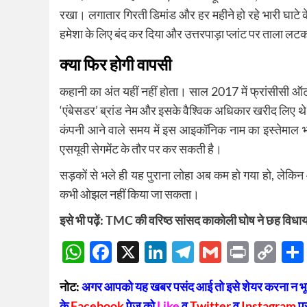
रखा। लगातार गिरती डिमांड और हर महीने हो रहे भारी घाटे क
हमेशा के लिए बंद कर दिया और उत्तरपाड़ा प्लांट पर ताला ल
क्या फिर होगी वापसी
कहानी का अंत यहीं नहीं होता। साल 2017 में फ्रांसीसी ऑट
‘एंबेसडर’ ब्रांड नेम और इसके वैश्विक अधिकार खरीद लिए थे
कंपनी आने वाले समय में इस आइकॉनिक नाम का इस्तेमाल भ
एसयूवी सेगमेंट के तौर पर कर सकती है।
सड़कों से भले ही यह पुराना लोहा अब कम हो गया हो, लेकि
कभी ओझल नहीं किया जा सकता।
इसे भी पढ़ें:
TMC की वरिष्ठ सांसद काकोली घोष ने छह विधाय
WhatsApp
Facebook
X
LinkedIn
Telegram
Gmail
Print
Co
Lin
नोट:
अगर आपको यह खबर पसंद आई तो इसे शेयर करना न भूलें
के
Facebook
पेज को
Like
व
Twitter
व
Instagram
प