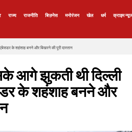
र
राज्य
राजनीति
बिज़नेस
मनोरंजन
खेल
धर्म
क्राइम न्यू
 एंबेसडर के शहंशाह बनने और बिखरने की पूरी दास्तान
के आगे झुकती थी दिल्ली
ेसडर के शहंशाह बनने और
ान