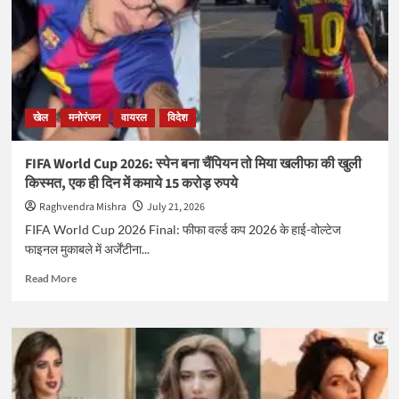
अर्थ
एलीट
2026
का
खिताब
खेल
मनोरंजन
वायरल
विदेश
FIFA World Cup 2026: स्पेन बना चैंपियन तो मिया खलीफा की खुली
किस्मत, एक ही दिन में कमाये 15 करोड़ रुपये
Raghvendra Mishra
July 21, 2026
FIFA World Cup 2026 Final: फीफा वर्ल्ड कप 2026 के हाई-वोल्टेज
फाइनल मुकाबले में अर्जेंटीना...
Read
Read More
more
about
FIFA
World
Cup
2026:
स्पेन