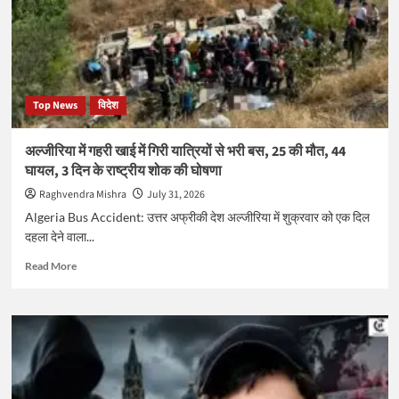
भारत
को
मिले
2
गोल्ड,
अस्मिता
Top News
विदेश
डे
और
हर्ष
अल्जीरिया में गहरी खाई में गिरी यात्रियों से भरी बस, 25 की मौत, 44
सिंह
घायल, 3 दिन के राष्ट्रीय शोक की घोषणा
ने
जूडो
Raghvendra Mishra
July 31, 2026
में
Algeria Bus Accident: उत्तर अफ्रीकी देश अल्जीरिया में शुक्रवार को एक दिल
रचा
दहला देने वाला...
इतिहास
Read
Read More
more
about
अल्जीरिया
में
गहरी
खाई
में
गिरी