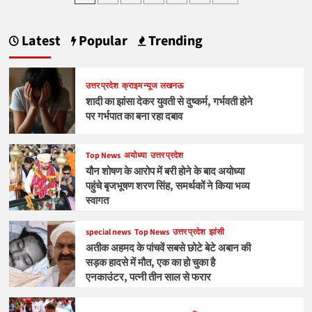
pagination
सलीम
ने
मशहूर
Latest
Popular
Trending
क्रिकेटर
को
बताया
उत्तर प्रदेश
क्राइम न्यूज
लखनऊ
धोखेबाज,
शादी का झांसा देकर युवती से दुष्कर्म, गर्भवती होने
लगाए
गंभीर
पर गर्भपात का बना रहा दबाव
आरोप
Top News
अयोध्या
उत्तर प्रदेश
यौन शोषण के आरोप में बरी होने के बाद अयोध्या
पहुंचे बृजभूषण शरण सिंह, समर्थकों ने किया भव्य
स्वागत
special news
Top News
उत्तर प्रदेश
झांसी
अतीक अहमद के पांचवें सबसे छोटे बेटे अबान की
सड़क हादसे में मौत, एक का हो चुका है
एनकाउंटर, पत्नी तीन साल से फरार