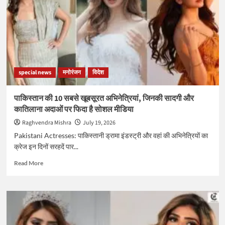
बना
चैंपियन
तो
मिया
खलीफा
की
खुली
special news
मनोरंजन
विदेश
किस्मत,
एक
ही
पाकिस्तान की 10 सबसे खूबसूरत अभिनेत्रियां, जिनकी सादगी और
दिन
कातिलाना अदाओं पर फिदा है सोशल मीडिया
में
कमाये
Raghvendra Mishra
July 19, 2026
15
Pakistani Actresses: पाकिस्तानी ड्रामा इंडस्ट्री और वहां की अभिनेत्रियों का
करोड़
क्रेज इन दिनों सरहदें पार...
रुपये
Read
Read More
more
about
पाकिस्तान
की
10
सबसे