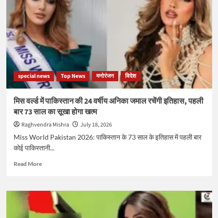
खूबसूरत
अभिनेत्रियां,
जिनकी
सादगी
और
कातिलाना
अदाओं
पर
special news
Top News
मनोरंजन
विदेश
फिदा
है
सोशल
मिस वर्ल्ड में पाकिस्तान की 24 वर्षीय अनिका जमाल रचेंगी इतिहास, पहली
मीडिया
बार 73 साल का सूखा होगा खत्म
Raghvendra Mishra
July 18, 2026
Miss World Pakistan 2026: पाकिस्तान के 73 साल के इतिहास में पहली बार
कोई पाकिस्तानी...
Read
Read More
more
about
मिस
वर्ल्ड
में
पाकिस्तान