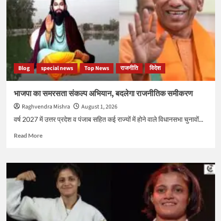
हुआ
ट्रेड
वॉर
2.0,
ड्रैगन
ने
6
Blog
special news
Top News
राजनीति
विदेश
अमेरिकी
कंपनियों
को
भाजपा का समरसता संकल्प अभियान, बदलेगा राजनीतिक समीकरण
किया
Raghvendra Mishra
August 1, 2026
बैन
वर्ष 2027 में उत्तर प्रदेश व पंजाब सहित कई राज्यों में होने वाले विधानसभा चुनावों...
Read
Read More
more
about
भाजपा
का
समरसता
संकल्प
अभियान,
बदलेगा
राजनीतिक