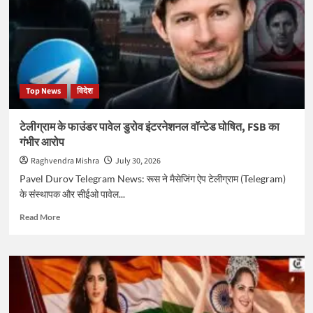
यात्रियों
से
भरी
बस,
25
की
Top News
विदेश
मौत,
44
घायल,
टेलीग्राम के फाउंडर पावेल डुरोव इंटरनेशनल वॉन्टेड घोषित, FSB का
3
गंभीर आरोप
दिन
के
Raghvendra Mishra
July 30, 2026
राष्ट्रीय
Pavel Durov Telegram News: रूस ने मैसेजिंग ऐप टेलीग्राम (Telegram)
शोक
के संस्थापक और सीईओ पावेल...
की
घोषणा
Read
Read More
more
about
टेलीग्राम
के
फाउंडर
पावेल
डुरोव