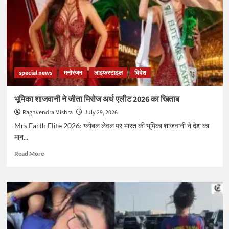
इंटरनेशनल
वॉन्टेड
घोषित,
FSB
का
गंभीर
आरोप
special news
मनोरंजन
लाइफस्टाइल
विदेश
भूमिका शाजवानी ने जीता मिसेज अर्थ एलीट 2026 का खिताब
Raghvendra Mishra
July 29, 2026
Mrs Earth Elite 2026: ग्लोबल लेवल पर भारत की भूमिका शाजवानी ने देश का
मान...
Read
Read More
more
about
भूमिका
शाजवानी
ने
जीता
मिसेज