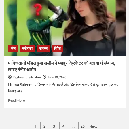
की
24
वर्षीय
अनिका
जमाल
रचेंगी
इतिहास,
पहली
खेल
मनोरंजन
वायरल
विदेश
बार
73
साल
पाकिस्तानी मॉडल हुमा सलीम ने मशहूर क्रिकेटर को बताया धोखेबाज,
का
लगाए गंभीर आरोप
सूखा
होगा
Raghvendra Mishra
July 18, 2026
खत्म
Huma Saleem: पाकिस्तानी ग्लैम वर्ल्ड और क्रिकेट गलियारे में इस वक्त एक नया
विवाद खड़ा...
Read
Read More
more
about
पाकिस्तानी
मॉडल
Posts
2
3
4
20
Next
1
…
हुमा