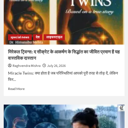
के
कैंसर
के
शुरुआती
लक्षण
और
special news
देश
लाइफस्टाइल
बचाव
के
उपाय
मिरेकल ट्विन्स: द सीक्रेट के आकर्षण के सिद्धांत का जीवित प्रमाण है यह
वास्तविक दास्तान
Raghvendra Mishra
July 26, 2026
Miracle Twins: क्या होता है जब परिस्थितियां आपको पूरी तरह से तोड़ दें, लेकिन
फिर...
Read
Read More
more
about
मिरेकल
ट्विन्स:
द
सीक्रेट
के