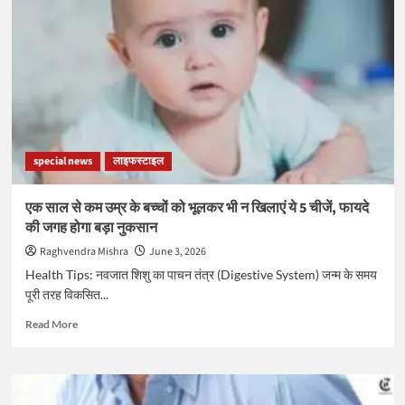
चेतावनी,
ChatGPT
से
मेडिकल
सलाह
लेना
आपके
लिए
हो
special news
लाइफस्टाइल
सकता
है
जानलेवा
एक साल से कम उम्र के बच्चों को भूलकर भी न खिलाएं ये 5 चीजें, फायदे
की जगह होगा बड़ा नुकसान
Raghvendra Mishra
June 3, 2026
Health Tips: नवजात शिशु का पाचन तंत्र (Digestive System) जन्म के समय
पूरी तरह विकसित...
Read
Read More
more
about
एक
साल