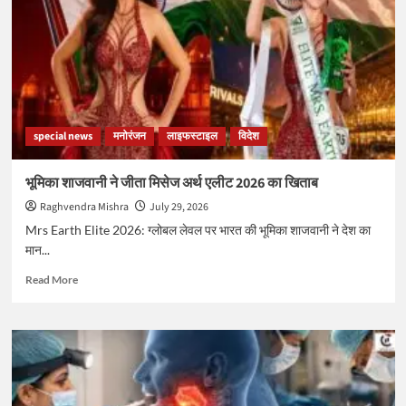
भूलकर
भी
न
करें
इन
3
तरह
के
special news
मनोरंजन
लाइफस्टाइल
विदेश
लोगों
की
मदद,
भूमिका शाजवानी ने जीता मिसेज अर्थ एलीट 2026 का खिताब
बर्बादी
Raghvendra Mishra
July 29, 2026
और
कंगाली
Mrs Earth Elite 2026: ग्लोबल लेवल पर भारत की भूमिका शाजवानी ने देश का
का
मान...
बन
सकते
Read
Read More
हैं
more
शिकार
about
भूमिका
शाजवानी
ने
जीता
मिसेज