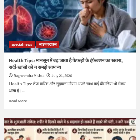
आकर्षण
के
सिद्धांत
का
जीवित
प्रमाण
है
special news
लाइफस्टाइल
यह
वास्तविक
दास्तान
Health Tips: मानसून में बढ़ जाता है फेफड़ों के इंफेक्शन का खतरा,
सर्दी-खांसी को न समझें सामान्य
Raghvendra Mishra
July 21, 2026
Health Tips: तेज बारिश और सुहावना मौसम अपने साथ कई बीमारियां भी लेकर
आता है।...
Read
Read More
more
about
Health
Tips:
मानसून
में