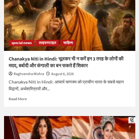
शादी
की
कहानी,
हाथ
से
बनी
साड़ियों
special news
लाइफस्टाइल
साहित्य
में
दिखा
भारतीय
Chanakya Niti in Hindi: भूलकर भी न करें इन 3 तरह के लोगों की
कारीगरों
मदद, बर्बादी और कंगाली का बन सकते हैं शिकार
का
जलवा
Raghvendra Mishra
August 6, 2026
Chanakya Niti in Hindi: आचार्य चाणक्य को प्राचीन भारत के सबसे महान
विद्वानों, अर्थशास्त्रियों और...
Read
Read More
more
about
Chanakya
Niti
in
Hindi: