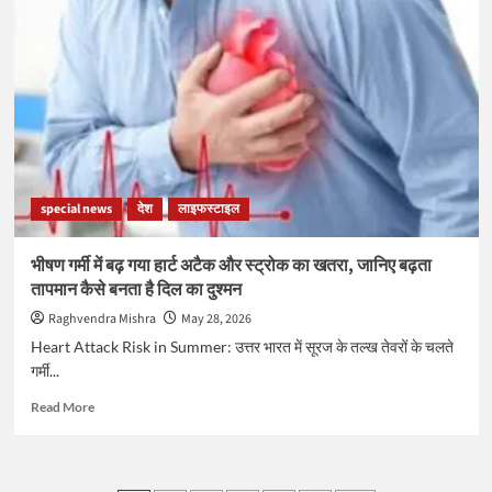
से
कम
उम्र
के
बच्चों
को
भूलकर
भी
न
खिलाएं
special news
देश
लाइफस्टाइल
ये
5
चीजें,
भीषण गर्मी में बढ़ गया हार्ट अटैक और स्ट्रोक का खतरा, जानिए बढ़ता
फायदे
तापमान कैसे बनता है दिल का दुश्मन
की
जगह
Raghvendra Mishra
May 28, 2026
होगा
Heart Attack Risk in Summer: उत्तर भारत में सूरज के तल्ख तेवरों के चलते
बड़ा
गर्मी...
नुकसान
Read
Read More
more
about
भीषण
गर्मी