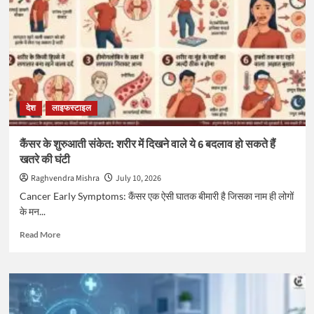
बढ़
जाता
है
फेफड़ों
के
इंफेक्शन
का
खतरा,
देश
लाइफस्टाइल
सर्दी-
खांसी
को
कैंसर के शुरुआती संकेत: शरीर में दिखने वाले ये 6 बदलाव हो सकते हैं
न
खतरे की घंटी
समझें
सामान्य
Raghvendra Mishra
July 10, 2026
Cancer Early Symptoms: कैंसर एक ऐसी घातक बीमारी है जिसका नाम ही लोगों
के मन...
Read
Read More
more
about
कैंसर
के
शुरुआती
संकेत: