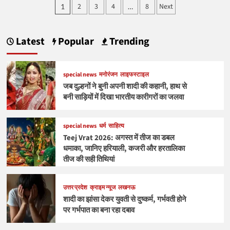
Posts
2
3
4
8
Next
1
…
में
pagination
बढ़
गया
हार्ट
Latest
Popular
Trending
अटैक
और
स्ट्रोक
special news
मनोरंजन
लाइफस्टाइल
का
जब दुल्हनों ने बुनी अपनी शादी की कहानी, हाथ से
खतरा,
जानिए
बनी साड़ियों में दिखा भारतीय कारीगरों का जलवा
बढ़ता
तापमान
कैसे
special news
धर्म
साहित्य
बनता
Teej Vrat 2026: अगस्त में तीज का डबल
है
धमाका, जानिए हरियाली, कजरी और हरतालिका
दिल
तीज की सही तिथियां
का
दुश्मन
उत्तर प्रदेश
क्राइम न्यूज
लखनऊ
शादी का झांसा देकर युवती से दुष्कर्म, गर्भवती होने
पर गर्भपात का बना रहा दबाव