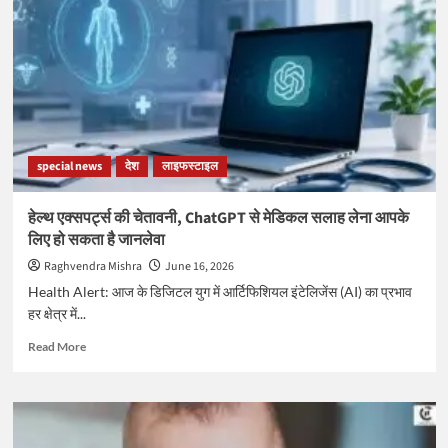
शरीर
में
दिखने
वाले
ये
6
बदलाव
हो
special news
देश
लाइफस्टाइल
सकते
हैं
खतरे
हेल्थ एक्सपर्ट्स की चेतावनी, ChatGPT से मेडिकल सलाह लेना आपके
की
लिए हो सकता है जानलेवा
घंटी
Raghvendra Mishra
June 16, 2026
Health Alert: आज के डिजिटल युग में आर्टिफिशियल इंटेलिजेंस (AI) का प्रभाव
हर क्षेत्र में...
Read
Read More
more
about
हेल्थ
एक्सपर्ट्स
की