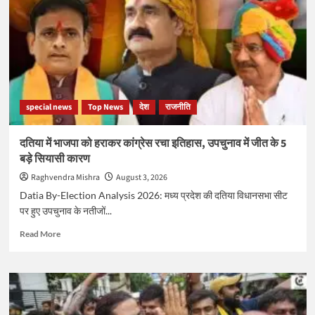
पुराना
किला
ढहाने
में
प्रशांत
किशोर
की
पत्नी
special news
Top News
देश
राजनीति
का
रहा
रोल,
दतिया में भाजपा को हराकर कांग्रेस रचा इतिहास, उपचुनाव में जीत के 5
जानें
बड़े सियासी कारण
कौन
हैं
Raghvendra Mishra
August 3, 2026
डॉ.
Datia By-Election Analysis 2026: मध्य प्रदेश की दतिया विधानसभा सीट
जाह्नवी
पर हुए उपचुनाव के नतीजों...
दास
Read
Read More
more
about
दतिया
में
भाजपा
को