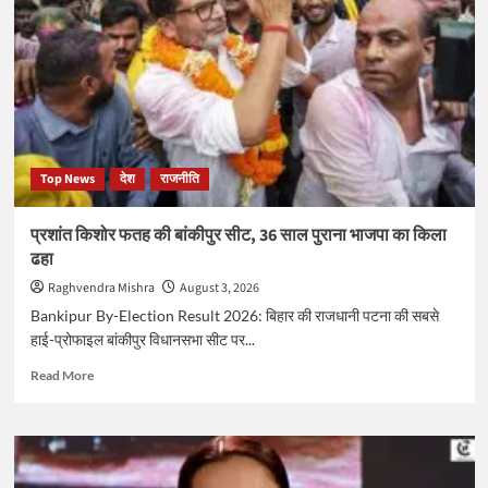
हराकर
कांग्रेस
रचा
इतिहास,
उपचुनाव
में
जीत
के
Top News
देश
राजनीति
5
बड़े
सियासी
प्रशांत किशोर फतह की बांकीपुर सीट, 36 साल पुराना भाजपा का किला
कारण
ढहा
Raghvendra Mishra
August 3, 2026
Bankipur By-Election Result 2026: बिहार की राजधानी पटना की सबसे
हाई-प्रोफाइल बांकीपुर विधानसभा सीट पर...
Read
Read More
more
about
प्रशांत
किशोर
फतह