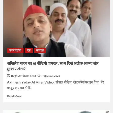
के
मामले
में
बृजभूषण
सिंह
के
बरी
होने
पर
बोलीं
उत्तर प्रदेश
देश
वायरल
विनेश
फोगाट,
ऊपरी
अखिलेश यादव का AI वीडियो वायरल, साथ दिखे अतीक अहमद और
अदालत
मुख्तार अंसारी
में
करेंगे
Raghvendra Mishra
August 3, 2026
अपील
Akhilesh Yadav AI Viral Video: सोशल मीडिया प्लेटफॉर्म्स पर इन दिनों ‘मेरे
महबूब कयामत होगी’...
Read
Read More
more
about
अखिलेश