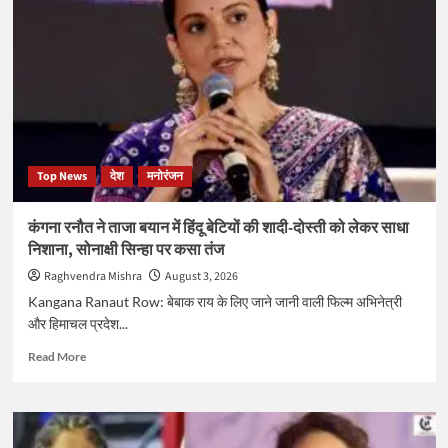
की
बांकीपुर
सीट,
36
साल
पुराना
भाजपा
का
किला
Top News
देश
मनोरंजन
ढहा
कंगना रनौत ने ताजा बयान में हिंदू बेटियों की शादी-दोस्ती को लेकर साधा
निशाना, सोनाक्षी सिन्हा पर कसा तंज
Raghvendra Mishra
August 3, 2026
Kangana Ranaut Row: बेबाक राय के लिए जाने जानी वाली फिल्म अभिनेत्री
और हिमाचल प्रदेश...
Read
Read More
more
about
कंगना
रनौत