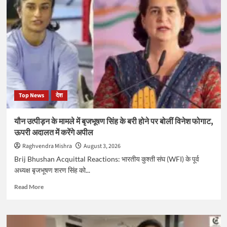
ने
ताजा
बयान
में
हिंदू
बेटियों
की
शादी-
दोस्ती
को
Top News
देश
लेकर
साधा
निशाना,
यौन उत्पीड़न के मामले में बृजभूषण सिंह के बरी होने पर बोलीं विनेश फोगाट,
सोनाक्षी
ऊपरी अदालत में करेंगे अपील
सिन्हा
पर
Raghvendra Mishra
August 3, 2026
कसा
Brij Bhushan Acquittal Reactions: भारतीय कुश्ती संघ (WFI) के पूर्व
तंज
अध्यक्ष बृजभूषण शरण सिंह को...
Read
Read More
more
about
यौन
उत्पीड़न