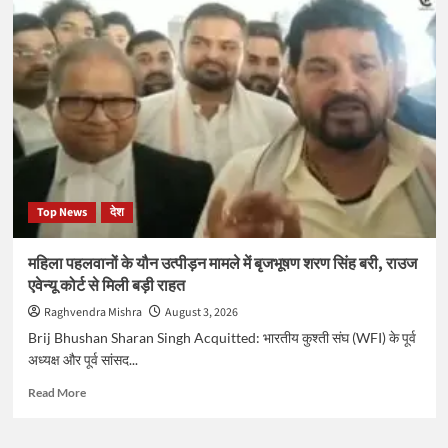
यादव
का
AI
वीडियो
वायरल,
साथ
दिखे
अतीक
अहमद
और
मुख्तार
Top News
देश
अंसारी
महिला पहलवानों के यौन उत्पीड़न मामले में बृजभूषण शरण सिंह बरी, राउज
एवेन्यू कोर्ट से मिली बड़ी राहत
Raghvendra Mishra
August 3, 2026
Brij Bhushan Sharan Singh Acquitted: भारतीय कुश्ती संघ (WFI) के पूर्व
अध्यक्ष और पूर्व सांसद...
Read
Read More
more
about
महिला