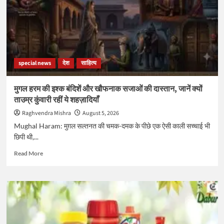
special news
देश
साहित्य
मुगल हरम की इश्क बंदिशें और खौफनाक सजाओं की दास्तान, जानें क्यों
ताउम्र कुंवारी रहीं ये शहज़ादियाँ
Raghvendra Mishra
August 5, 2026
Mughal Haram: मुग़ल सल्तनत की चमक-दमक के पीछे एक ऐसी काली सच्चाई भी
छिपी थी,...
Read
Read More
more
about
मुगल
हरम
की
इश्क
बंदिशें