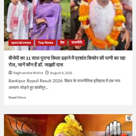
घोटाला,
20
टन
नकली
चांदी
और
550
special news
Top News
देश
राजनीति
करोड़
की
हेराफेरी
बीजेपी का 31 साल पुराना किला ढहाने में प्रशांत किशोर की पत्नी का रहा
मामला
रोल, जानें कौन हैं डॉ. जाह्नवी दास
पहुँचा
कोर्ट
Raghvendra Mishra
August 4, 2026
Bankipur Bypoll Result 2026: बिहार के राजनीतिक इतिहास में एक नया
अध्याय जोड़ते हुए बांकीपुर...
Read
Read More
more
about
बीजेपी
का
31
साल