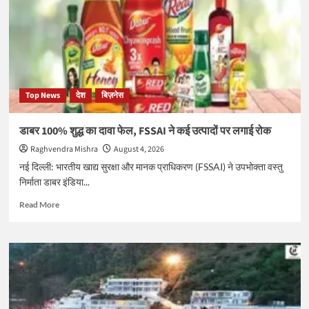
और
खौफनाक
सजाओं
की
दास्तान,
जानें
क्यों
Top News
देश
बिज़नेस
ताउम्र
कुंवारी
रहीं
डाबर 100% शुद्ध का दावा फेल, FSSAI ने कई उत्पादों पर लगाई रोक
ये
Raghvendra Mishra
August 4, 2026
शहज़ादियाँ
नई दिल्ली: भारतीय खाद्य सुरक्षा और मानक प्राधिकरण (FSSAI) ने उपभोक्ता वस्तु
निर्माता डाबर इंडिया...
Read
Read More
more
about
डाबर
100%
शुद्ध
का
दावा
फेल,