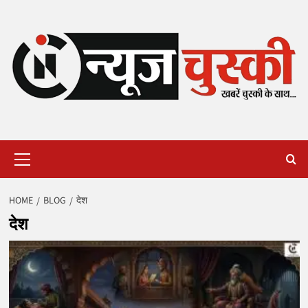
Skip
to
content
Primary
Menu
HOME
BLOG
देश
देश