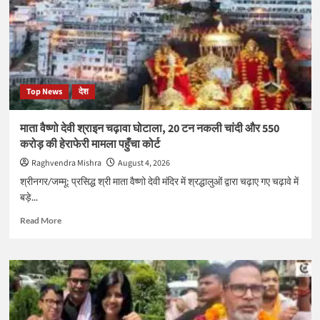
FSSAI
ने
कई
उत्पादों
पर
लगाई
Top News
देश
रोक
माता वैष्णो देवी श्राइन चढ़ावा घोटाला, 20 टन नकली चांदी और 550
करोड़ की हेराफेरी मामला पहुँचा कोर्ट
Raghvendra Mishra
August 4, 2026
श्रीनगर/जम्मू: प्रसिद्ध श्री माता वैष्णो देवी मंदिर में श्रद्धालुओं द्वारा चढ़ाए गए चढ़ावे में
बड़े...
Read
Read More
more
about
माता
वैष्णो
देवी
श्राइन
चढ़ावा