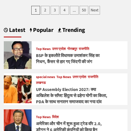
पहलवानों
Posts
2
3
4
50
Next
1
…
के
pagination
यौन
उत्पीड़न
मामले
Latest
Popular
Trending
में
बृजभूषण
शरण
Top News
उत्तर प्रदेश
गोरखपुर
राजनीति
सिंह
BSP के इकलौते विधायक उमाशंकर सिंह का
बरी,
राउज
निधन, कैंसर से हार गए जिंदगी की जंग
एवेन्यू
कोर्ट
special news
Top News
उत्तर प्रदेश
राजनीति
से
लखनऊ
मिली
बड़ी
UP Assembly Election 2027: क्या
राहत
अखिलेश के सॉफ्ट हिंदुत्व से ढहेगा योगी का किला,
PDA के साथ सनातन समाजवाद का नया दांव
Top News
विदेश
अमेरिका और चीन में शुरू हुआ ट्रेड वॉर 2.0,
ड्रैगन ने 6 अमेरिकी कंपनियों को किया बैन