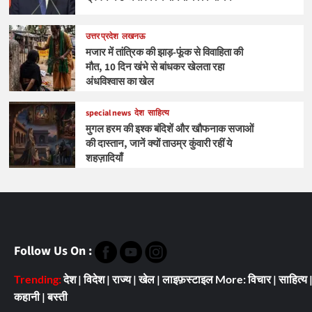
उत्तर प्रदेश
लखनऊ
मजार में तांत्रिक की झाड़-फूंक से विवाहिता की
मौत, 10 दिन खंभे से बांधकर खेलता रहा
अंधविश्वास का खेल
special news
देश
साहित्य
मुगल हरम की इश्क बंदिशें और खौफनाक सजाओं
की दास्तान, जानें क्यों ताउम्र कुंवारी रहीं ये
शहज़ादियाँ
Follow Us On :
Trending:
देश
|
विदेश
|
राज्य
|
खेल
|
लाइफ़स्टाइल
More:
विचार
|
साहित्य
कहानी
|
बस्ती