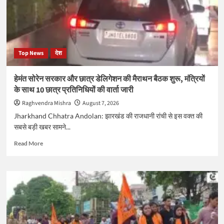
बृजभूषण
शरण
सिंह
का
तीखा
Top News
देश
हमला,
बोले-
कांग्रेस
हेमंत सोरेन सरकार और छात्र डेलिगेशन की मैराथन बैठक शुरू, मंत्रियों
की
के साथ 10 छात्र प्रतिनिधियों की वार्ता जारी
सिर्फ
जूठन
Raghvendra Mishra
August 7, 2026
खाने
Jharkhand Chhatra Andolan: झारखंड की राजधानी रांची से इस वक्त की
की
सबसे बड़ी खबर सामने...
आदत
Read
Read More
more
about
हेमंत
सोरेन
सरकार
और
छात्र
डेलिगेशन