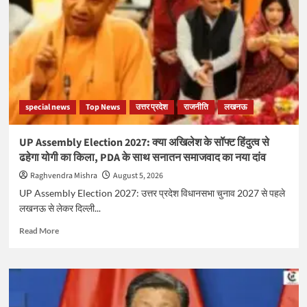
उमाशंकर
सिंह
का
निधन,
कैंसर
से
हार
गए
special news
Top News
उत्तर प्रदेश
राजनीति
लखनऊ
जिंदगी
की
जंग
UP Assembly Election 2027: क्या अखिलेश के सॉफ्ट हिंदुत्व से
ढहेगा योगी का किला, PDA के साथ सनातन समाजवाद का नया दांव
Raghvendra Mishra
August 5, 2026
UP Assembly Election 2027: उत्तर प्रदेश विधानसभा चुनाव 2027 से पहले
लखनऊ से लेकर दिल्ली...
Read
Read More
more
about
UP
Assembly
Election
2027: