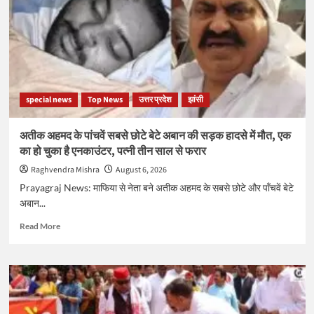
बरी
होने
के
बाद
अयोध्या
पहुंचे
बृजभूषण
special news
Top News
उत्तर प्रदेश
झांसी
शरण
सिंह,
समर्थकों
अतीक अहमद के पांचवें सबसे छोटे बेटे अबान की सड़क हादसे में मौत, एक
ने
का हो चुका है एनकाउंटर, पत्नी तीन साल से फरार
किया
भव्य
Raghvendra Mishra
August 6, 2026
स्वागत
Prayagraj News: माफिया से नेता बने अतीक अहमद के सबसे छोटे और पाँचवें बेटे
अबान...
Read
Read More
more
about
अतीक
अहमद
के
पांचवें