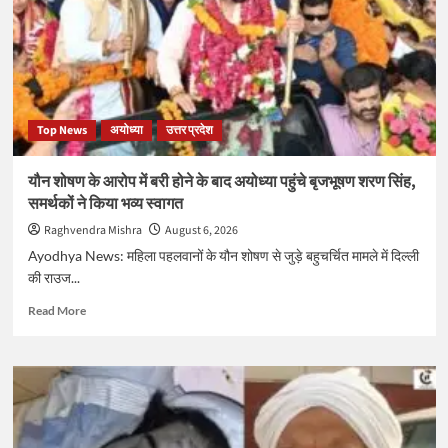
कांवड़,
सनातन
अपनाकर
की
घर
वापसी
Top News
अयोध्या
उत्तर प्रदेश
यौन शोषण के आरोप में बरी होने के बाद अयोध्या पहुंचे बृजभूषण शरण सिंह,
समर्थकों ने किया भव्य स्वागत
Raghvendra Mishra
August 6, 2026
Ayodhya News: महिला पहलवानों के यौन शोषण से जुड़े बहुचर्चित मामले में दिल्ली
की राउज...
Read
Read More
more
about
यौन
शोषण
के
आरोप
में