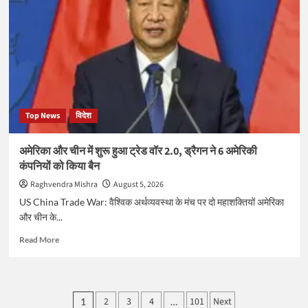
क्या
अखिलेश
के
सॉफ्ट
हिंदुत्व
से
ढहेगा
योगी
Top News
विदेश
का
किला,
PDA
अमेरिका और चीन में शुरू हुआ ट्रेड वॉर 2.0, ड्रैगन ने 6 अमेरिकी
के
कंपनियों को किया बैन
साथ
सनातन
Raghvendra Mishra
August 5, 2026
समाजवाद
US China Trade War: वैश्विक अर्थव्यवस्था के मंच पर दो महाशक्तियों अमेरिका
का
और चीन के...
नया
दांव
Read
Read More
more
about
अमेरिका
और
Posts
2
3
4
101
Next
1
…
चीन