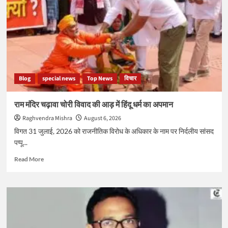
सबसे
छोटे
बेटे
अबान
की
सड़क
हादसे
में
Blog
special news
Top News
विचार
मौत,
एक
का
राम मंदिर चढ़ावा चोरी विवाद की आड़ में हिंदू धर्म का अपमान
हो
Raghvendra Mishra
August 6, 2026
चुका
है
विगत 31 जुलाई, 2026 को राजनीतिक विरोध के अधिकार के नाम पर निर्दलीय सांसद
एनकाउंटर,
पप्पू...
पत्नी
तीन
Read
Read More
साल
more
से
about
फरार
राम
मंदिर
चढ़ावा
चोरी
विवाद