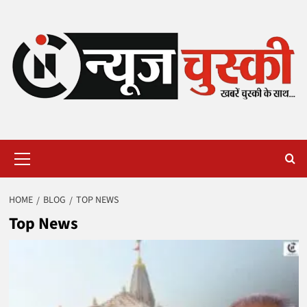
Skip
to
content
Primary
Menu
HOME
BLOG
TOP NEWS
Top News