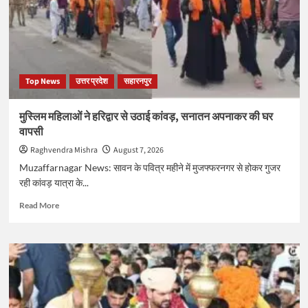
की
मैराथन
बैठक
शुरू,
मंत्रियों
के
Top News
उत्तर प्रदेश
सहारनपुर
साथ
10
छात्र
मुस्लिम महिलाओं ने हरिद्वार से उठाई कांवड़, सनातन अपनाकर की घर
प्रतिनिधियों
वापसी
की
वार्ता
Raghvendra Mishra
August 7, 2026
जारी
Muzaffarnagar News: सावन के पवित्र महीने में मुजफ्फरनगर से होकर गुजर
रही कांवड़ यात्रा के...
Read
Read More
more
about
मुस्लिम
महिलाओं
ने
हरिद्वार
से
उठाई