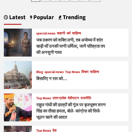
pagination
में
शुरू
हुआ
Latest
Popular
Trending
ट्रेड
वॉर
2.0,
special news
कहानी
धर्म
साहित्य
ड्रैगन
जब लक्ष्मण को शक्ति लगी, तब अयोध्या में शांत
ने
खड़ी थीं उनकी पत्नी उर्मिला, जानें पतिव्रता तप
6
की अनसुनी गाथा
अमेरिकी
कंपनियों
को
किया
Blog
special news
Top News
विचार
साहित्य
बैन
बिसारिए न राम को…
Top News
उत्तर प्रदेश
देवीपाटन
राजनीति
राहुल गांधी की छात्रों की गूंज पर बृजभूषण शरण
सिंह का तीखा हमला, बोले- कांग्रेस की सिर्फ
जूठन खाने की आदत
Top News
देश