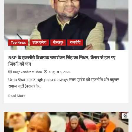
की
आड़
में
हिंदू
धर्म
का
अपमान
Top News
उत्तर प्रदेश
गोरखपुर
राजनीति
BSP के इकलौते विधायक उमाशंकर सिंह का निधन, कैंसर से हार गए
जिंदगी की जंग
Raghvendra Mishra
August 5, 2026
Uma Shankar Singh passed away: उत्तर प्रदेश की राजनीति और बहुजन
समाज पार्टी (बसपा) के...
Read
Read More
more
about
BSP
के
इकलौते
विधायक