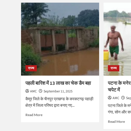
GST
लिफ्
घूस
के
कांड:
नाम
डिप्टी
पर
कमिश्नर
युवत
प्रभा
से
भंडारी
कार
की
में
दिल्ली-
सामू
ग्वालियर
दरिंद
में
फिर
बेनामी
चलत
राज्य
जायदाद
राज्य
गाड़ी
पर
से
सीबीआई
फेंक
पहली बारिश में 13 लाख का चेक डैम बहा
पटना के मनेर-
की
भागे
चपेट में
नजर
AMC
September 11, 2025
आरो
AMC
Sep
कैमूर जिले के चैनपुर प्रखण्ड के करकटगढ़ पहाड़ी
क्षेत्र में जिला परिषद द्वारा बनाए गए...
पटना जिले के मने
गंगा, सोन और सरय
Read
Read More
more
Rea
Read More
about
mor
पहली