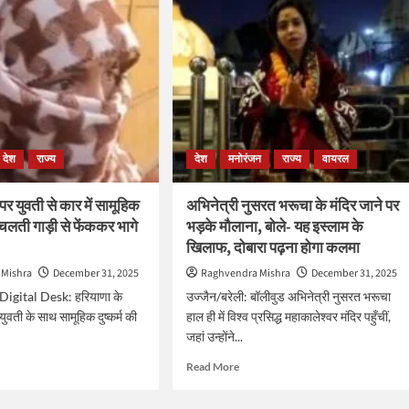
देश
राज्य
देश
मनोरंजन
राज्य
वायरल
पर युवती से कार में सामूहिक
अभिनेत्री नुसरत भरूचा के मंदिर जाने पर
 चलती गाड़ी से फेंककर भागे
भड़के मौलाना, बोले- यह इस्लाम के
खिलाफ, दोबारा पढ़ना होगा कलमा
 Mishra
December 31, 2025
Raghvendra Mishra
December 31, 2025
igital Desk: हरियाणा के
उज्जैन/बरेली: बॉलीवुड अभिनेत्री नुसरत भरूचा
युवती के साथ सामूहिक दुष्कर्म की
हाल ही में विश्व प्रसिद्ध महाकालेश्वर मंदिर पहुँचीं,
जहां उन्होंने...
d
Read
Read More
e
more
ut
about