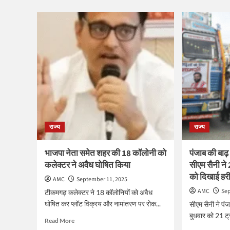
abo
बारिश
पटन
में
के
13
मनेर
लाख
दानाप
का
के
चेक
गांव
डैम
बाढ़
बहा
की
चपेट
में
राज्य
राज्य
भाजपा नेता समेत शहर की 18 कॉलोनी को
पंजाब की बाढ
कलेक्टर ने अवैध घोषित किया
सीएम सैनी ने 
को दिखाई हरी
AMC
September 11, 2025
AMC
Sep
टीकमगढ़ कलेक्टर ने 18 कॉलोनियों को अवैध
घोषित कर प्लॉट विक्रय और नामांतरण पर रोक...
सीएम सैनी ने पंजा
बुधवार को 21 ट्रक
Read
Read More
more