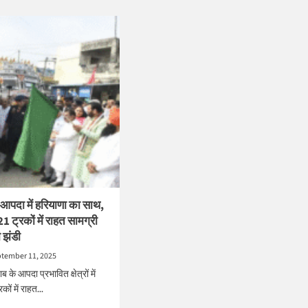
ut
about
ा
मुजफ्फरपुर
में
-
फाइनेंस
ुर
कंपनी
कर्मियों
पर
ग्राहक
से
मारपीट
का
आरोप
़ आपदा में हरियाणा का साथ,
21 ट्रकों में राहत सामग्री
 झंडी
tember 11, 2025
ब के आपदा प्रभावित क्षेत्रों में
ों में राहत...