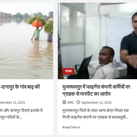
ट
अभिनेत्री
नुसरत
भरूचा
के
ी
मंदिर
जाने
पर
भड़के
हिक
मौलाना,
गी,
बोले-
यह
ी
इस्लाम
राज्य
के
खिलाफ,
कर
दोबारा
दानापुर के गांव बाढ़ की
मुजफ्फरपुर में फाइनेंस कंपनी कर्मियों पर
पढ़ना
ग्राहक से मारपीट का आरोप
पी
होगा
कलमा
tember 11, 2025
AMC
September 11, 2025
र और दानापुर दियारे इलाके में
मुजफ्फरपुर जिले के सदर थाना क्षेत्र स्थित एक
ुग नदियों के...
निजी फाइनेंस कंपनी पर ग्राहक से बदसलूकी...
d
Read
Read More
e
more