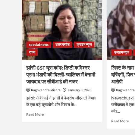
special news
उत्तर प्रदेश
क्राइम न्यूज
राज्य
क्राइम न्यूज
झांसी GST घूस कांड: डिप्टी कमिश्नर
लिफ्ट के नाम 
प्रभा भंडारी की दिल्ली-ग्वालियर में बेनामी
दरिंदगी, फिर
जायदाद पर सीबीआई की नजर
आरोपी
Raghvendra Mishra
January 3, 2026
Raghvendra
झांसी: सीबीआई ने झांसी में केंद्रीय जीएसटी विभाग
Newschuski D
के एक बड़े घूसखोरी और रिश्वत के...
फरीदाबाद में एक 
बर्बर...
Read
Read More
more
Rea
Read More
about
mor
झांसी
abo