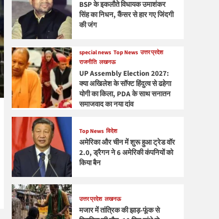
BSP के इकलौते विधायक उमाशंकर
सिंह का निधन, कैंसर से हार गए जिंदगी
की जंग
special news
Top News
उत्तर प्रदेश
राजनीति
लखनऊ
UP Assembly Election 2027:
क्या अखिलेश के सॉफ्ट हिंदुत्व से ढहेगा
योगी का किला, PDA के साथ सनातन
समाजवाद का नया दांव
Top News
विदेश
अमेरिका और चीन में शुरू हुआ ट्रेड वॉर
2.0, ड्रैगन ने 6 अमेरिकी कंपनियों को
किया बैन
उत्तर प्रदेश
लखनऊ
मजार में तांत्रिक की झाड़-फूंक से