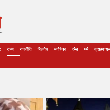
र
राज्य
राजनीति
बिज़नेस
मनोरंजन
खेल
धर्म
क्राइम न्यू