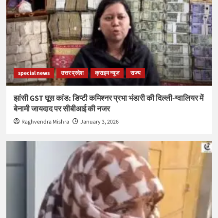
special news
उत्तर प्रदेश
क्राइम न्यूज
राज्य
झांसी GST घूस कांड: डिप्टी कमिश्नर प्रभा भंडारी की दिल्ली-ग्वालियर में
बेनामी जायदाद पर सीबीआई की नजर
Raghvendra Mishra
January 3, 2026