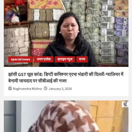
special news
उत्तर प्रदेश
क्राइम न्यूज
राज्य
झांसी GST घूस कांड: डिप्टी कमिश्नर प्रभा भंडारी की दिल्ली-ग्वालियर में
बेनामी जायदाद पर सीबीआई की नजर
Raghvendra Mishra
January 3, 2026