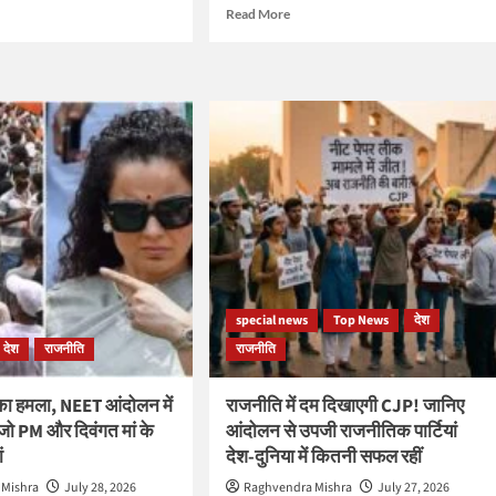
d
Read
Read More
e
more
ut
about
ंत
बृजभूषण
ोर
शरण
ह
सिंह
के
पुर
बरी
होने
से
बदलेगी
ा
यूपी
पा
विधानसभा
चुनाव
ा
की
special news
Top News
देश
हवा
देश
राजनीति
राजनीति
का हमला, NEET आंदोलन में
राजनीति में दम दिखाएगी CJP! जानिए
े जो PM और दिवंगत मां के
आंदोलन से उपजी राजनीतिक पार्टियां
ं
देश-दुनिया में कितनी सफल रहीं
 Mishra
July 28, 2026
Raghvendra Mishra
July 27, 2026