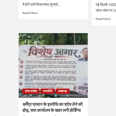
में होने वाले विधानसभा चुनावों...
नई दिल्ली: NEE
जंतर-मंतर पर 3
Read
Read More
more
Rea
Read More
about
mor
भाजपा
abo
का
कंगन
समरसता
रनौ
संकल्प
का
अभियान,
हमला
बदलेगा
NE
राजनीतिक
आंद
समीकरण
में
कैसे
छात्
थे
जो
PM
उत्तर प्रदेश
राजनीति
लखनऊ
और
दिवं
मां
धर्मेंद्र प्रधान के इस्तीफे का श्रेय लेने की
के
होड़, सपा कार्यालय के बाहर लगी होर्डिंग्स
लिए