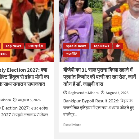
Top News
उत्तर प्रदेश
special news
Top News
देश
खनऊ
राजनीति
y Election 2027: क्या
बीजेपी का 31 साल पुराना किला ढहाने में
्ट हिंदुत्व से ढहेगा योगी का
प्रशांत किशोर की पत्नी का रहा रोल, जानें
के साथ सनातन समाजवाद
कौन हैं डॉ. जाह्नवी दास
Raghvendra Mishra
August 4, 2026
 Mishra
August 5, 2026
Bankipur Bypoll Result 2026: बिहार के
राजनीतिक इतिहास में एक नया अध्याय जोड़ते हुए
lection 2027: उत्तर प्रदेश
बांकीपुर...
व 2027 से पहले लखनऊ से लेकर
Read
Read More
more
d
about
e