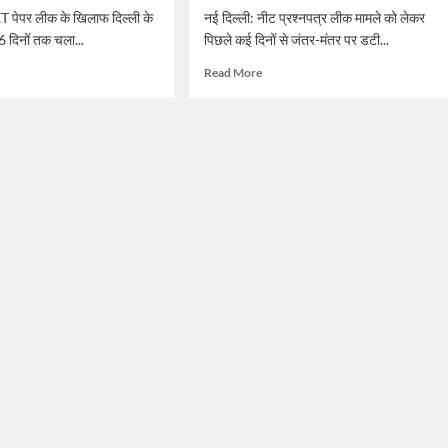
T पेपर लीक के खिलाफ दिल्ली के
नई दिल्ली: नीट प्रश्नपत्र लीक मामले को लेकर
6 दिनों तक चला...
पिछले कई दिनों से जंतर-मंतर पर डटी...
d
Read
Read More
e
more
ut
about
ा
राजनीति
त
में
दम
,
दिखाएगी
ET
CJP!
ोलन
जानिए
आंदोलन
से
र
उपजी
राजनीतिक
पार्टियां
देश-
दुनिया
गत
में
कितनी
सफल
रहीं