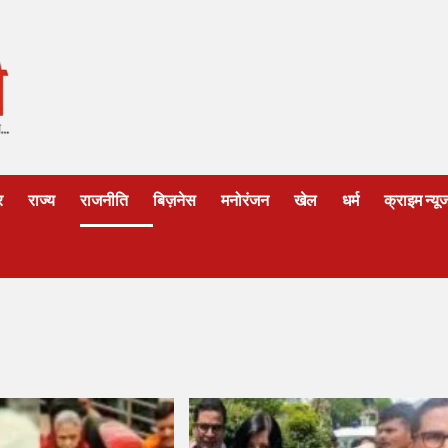
र
राज्य
राजनीति
बिज़नेस
मनोरंजन
खेल
धर्म
क्राइम न्यू