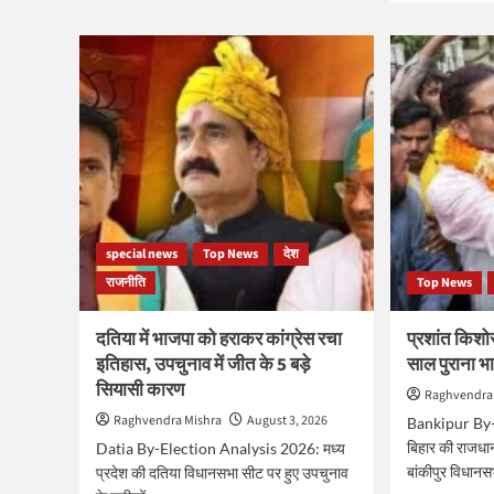
के
abo
इकलौते
UP
विधायक
Ass
उमाशंकर
Ele
सिंह
202
का
क्या
निधन,
अखि
कैंसर
के
से
सॉफ्
हार
हिंदुत
गए
से
जिंदगी
ढहेगा
special news
Top News
देश
की
योगी
जंग
राजनीति
Top News
का
किला
PD
दतिया में भाजपा को हराकर कांग्रेस रचा
प्रशांत किशो
के
इतिहास, उपचुनाव में जीत के 5 बड़े
साल पुराना भ
साथ
सियासी कारण
सना
Raghvendra
समा
Raghvendra Mishra
August 3, 2026
Bankipur By-
का
बिहार की राजधा
Datia By-Election Analysis 2026: मध्य
नया
बांकीपुर विधानस
प्रदेश की दतिया विधानसभा सीट पर हुए उपचुनाव
दांव