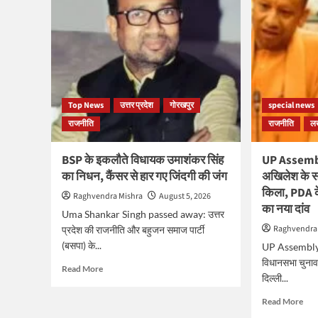
Top News
उत्तर प्रदेश
गोरखपुर
special news
राजनीति
राजनीति
ल
BSP के इकलौते विधायक उमाशंकर सिंह
UP Assembl
का निधन, कैंसर से हार गए जिंदगी की जंग
अखिलेश के सॉफ
किला, PDA 
Raghvendra Mishra
August 5, 2026
का नया दांव
Uma Shankar Singh passed away: उत्तर
Raghvendra
प्रदेश की राजनीति और बहुजन समाज पार्टी
(बसपा) के...
UP Assembly E
विधानसभा चुना
Read
Read More
दिल्ली...
more
about
Rea
Read More
BSP
mor