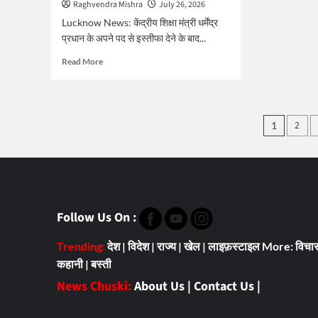
दीं
Raghvendra Mishra
July 26, 2026
गालिय
Lucknow News: केंद्रीय शिक्षा मंत्री धर्मेंद्र
प्रधान के अपने पद से इस्तीफा देने के बाद...
Read
Read More
more
about
धर्मेंद्र
प्रधान
Posts
2
1
के
pagin
इस्तीफे
का
श्रेय
लेने
की
होड़,
Follow Us On :
सपा
कार्यालय
Trending:
देश
|
विदेश
|
राज्य
|
खेल
|
लाइफ़स्टाइल
More:
विचा
के
बाहर
कहानी
|
बस्ती
लगी
News Chuski:
About Us
|
Contact Us
|
होर्डिंग्स