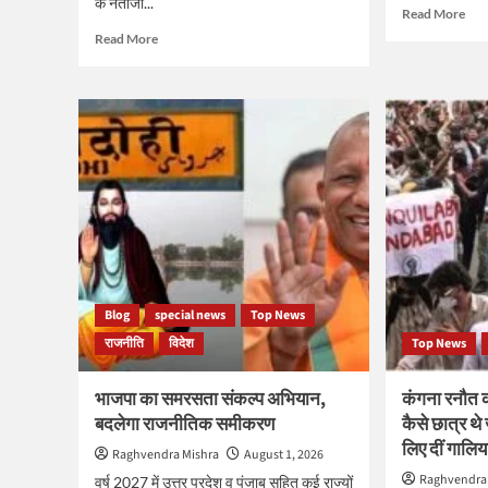
के नतीजों...
Rea
Read More
mor
Read
Read More
abo
more
प्रशा
about
किश
दतिया
फत
में
की
भाजपा
बांकी
को
सीट,
हराकर
36
कांग्रेस
साल
रचा
पुरान
इतिहास,
भाज
उपचुनाव
का
में
किल
जीत
Blog
special news
Top News
ढहा
के
राजनीति
विदेश
Top News
5
बड़े
सियासी
भाजपा का समरसता संकल्प अभियान,
कंगना रनौत 
कारण
बदलेगा राजनीतिक समीकरण
कैसे छात्र थ
लिए दीं गालिया
Raghvendra Mishra
August 1, 2026
Raghvendra
वर्ष 2027 में उत्तर प्रदेश व पंजाब सहित कई राज्यों