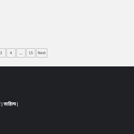
ां
3
4
15
Next
…
ation
र
|
साहित्य
|