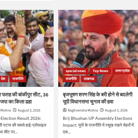
बीजेपी
ut
का
31
embly
साल
ction
पुराना
7:
किला
ढहाने
लेश
में
प्रशांत
ट
किशोर
्व
की
पत्नी
special news
Top News
उत्तर प्रदेश
का
रहा
देश
राजनीति
राजनीति
लखनऊ
रोल,
,
जानें
A
र फतह की बांकीपुर सीट, 36
बृजभूषण शरण सिंह के बरी होने से बदलेगी
कौन
ाजपा का किला ढहा
यूपी विधानसभा चुनाव की हवा
हैं
डॉ.
तन
 Mishra
August 3, 2026
Raghvendra Mishra
August 3, 2026
जाह्नवी
जवाद
Election Result 2026:
Brij Bhushan UP Assembly Elections
दास
नी पटना की सबसे हाई-प्रोफाइल
Impact: यूपी के राजनीति में रसूख रखने चेहरों में
भा सीट पर...
एक...