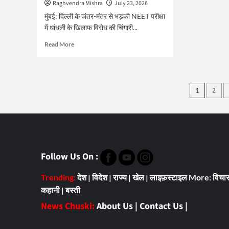
Raghvendra Mishra
July 23, 2026
मुंबई: दिल्ली के जंतर-मंतर से भड़की NEET परीक्षा
में धांधली के खिलाफ विरोध की चिंगारी...
Read
Read More
more
about
बारिश
के
Posts
2
1
बीच
pagin
अकेली
लड़की
ने
रोकी
पुलिस
वैन,
Follow Us On :
रिया
यादव
Trending:
देश
|
विदेश
|
राज्य
|
खेल
|
लाइफ़स्टाइल
More:
विचा
बनीं
इंटरनेट
कहानी
|
बस्ती
की
News Chuski:
About Us
|
Contact Us
|
सुपरगर्ल