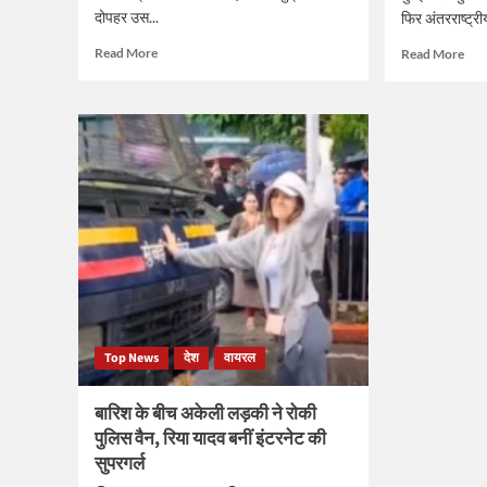
दोपहर उस...
फिर अंतरराष्ट्र
Read
Rea
Read More
Read More
more
mor
about
abo
होटल
उर्वश
में
रौते
दोस्त
FIF
के
अध्यक
साथ
जिया
पकड़ी
इन्फै
गई
से
पत्नी,
विशे
सोशल
आमंत
मीडिया
पाने
पर
वाली
हंगामें
पहल
Top News
देश
वायरल
का
भारत
वीडियो
अभिन
वायरल
बनीं
बारिश के बीच अकेली लड़की ने रोकी
पुलिस वैन, रिया यादव बनीं इंटरनेट की
सुपरगर्ल