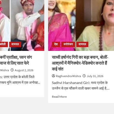
बरेली
वायरल
देश
मनोरंजन
वायरल
बनीं प्रतीक्षा, पवन संग
साध्वी हर्षानंद गिरी का बड़ा बयान, बोलीं-
वाज से लिए सात फेरे
आश्रमों में मैनिक्योर-पेडिक्योर कराते हैं
कई संत
 Mishra
August 2, 2026
Raghvendra Mishra
July 31, 2026
उत्तर प्रदेश के बरेली जिले
गस्त्य मुनि आश्रम में एक अनोखा...
Sadhvi Harshanand Giri: मध्य प्रदेश के
उज्जैन से एक चौंकाने वाली खबर सामने आई है,...
d
e
Read
Read More
ut
more
हां
about
साध्वी