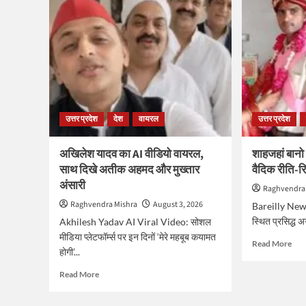
उत्तर प्रदेश
देश
वायरल
उत्तर प्रदेश
अखिलेश यादव का AI वीडियो वायरल,
शाहजहां बानो 
साथ दिखे अतीक अहमद और मुख्तार
वैदिक रीति-रि
अंसारी
Raghvendra
Raghvendra Mishra
August 3, 2026
Bareilly News: 
स्थित प्रसिद्ध अ
Akhilesh Yadav AI Viral Video: सोशल
मीडिया प्लेटफॉर्म्स पर इन दिनों ‘मेरे महबूब कयामत
Rea
Read More
होगी’...
mor
abo
Read
Read More
शाहज
more
बानो
about