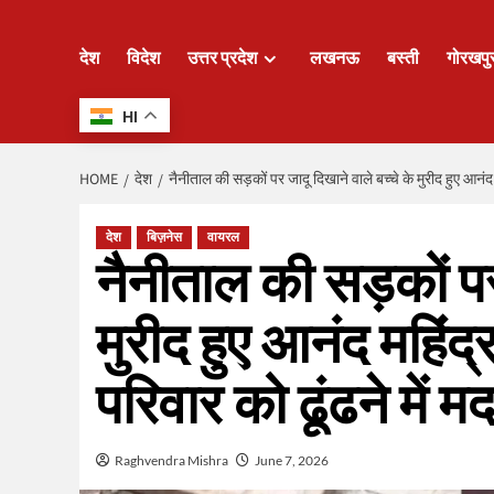
देश
विदेश
उत्तर प्रदेश
लखनऊ
बस्ती
गोरखपु
HI
HOME
देश
नैनीताल की सड़कों पर जादू दिखाने वाले बच्चे के मुरीद हुए आनंद 
देश
बिज़नेस
वायरल
नैनीताल की सड़कों पर
मुरीद हुए आनंद महिंद्
परिवार को ढूंढने में म
Raghvendra Mishra
June 7, 2026