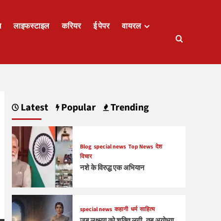
ज
लाइफस्टाइल
करियर
ई पेपर
वायरल
Latest
Popular
Trending
Blog
special news
Top News
देश
विचार
नशे के विरुद्ध एक अभियान
special news
कहानी
धर्म
साहित्य
जब लक्ष्मण को शक्ति लगी, तब अयोध्या