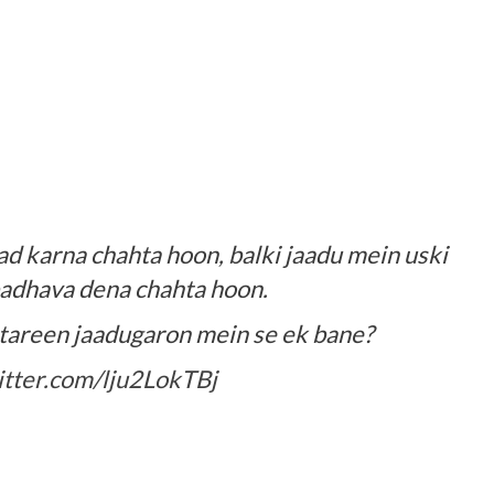
ad karna chahta hoon, balki jaadu mein uski
 badhava dena chahta hoon.
tareen jaadugaron mein se ek bane?
itter.com/lju2LokTBj