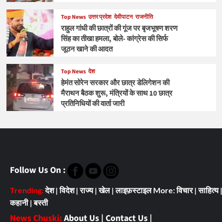
Top News
उत्तर प्रदेश
देवीपाटन
राजनीति
राहुल गांधी की छात्रों की गूंज पर बृजभूषण शरण
सिंह का तीखा हमला, बोले- कांग्रेस की सिर्फ
जूठन खाने की आदत
Top News
देश
हेमंत सोरेन सरकार और छात्र डेलिगेशन की
मैराथन बैठक शुरू, मंत्रियों के साथ 10 छात्र
प्रतिनिधियों की वार्ता जारी
Follow Us On :
Trending:
देश
|
विदेश
|
राज्य
|
खेल
|
लाइफ़स्टाइल
More:
विचार
|
साहित्य
कहानी
|
बस्ती
News Chuski:
About Us
|
Contact Us
|