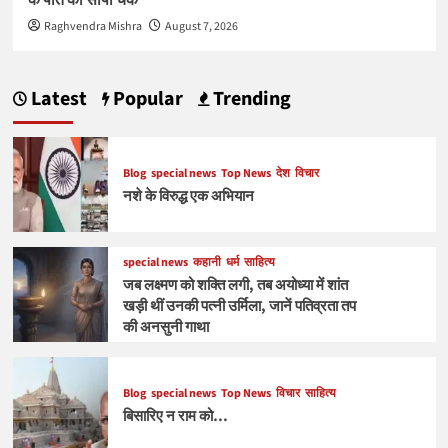
Raghvendra Mishra
August 7, 2026
Latest
Popular
Trending
Blog
special news
Top News
देश
विचार
नशे के विरुद्ध एक अभियान
special news
कहानी
धर्म
साहित्य
जब लक्ष्मण को शक्ति लगी, तब अयोध्या में शांत
खड़ी थीं उनकी पत्नी उर्मिला, जानें पतिव्रता तप
की अनसुनी गाथा
Blog
special news
Top News
विचार
साहित्य
बिसारिए न राम को…