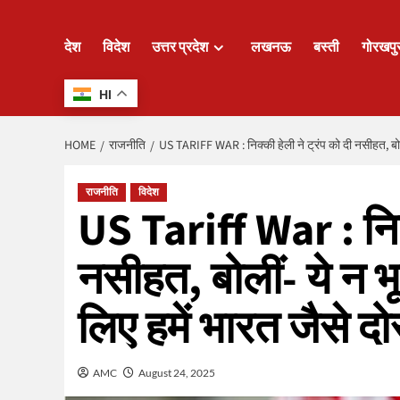
देश
विदेश
उत्तर प्रदेश
लखनऊ
बस्ती
गोरखपु
HI
HOME
राजनीति
US TARIFF WAR : निक्की हेली ने ट्रंप को दी नसीहत, बोलीं
राजनीति
विदेश
US Tariff War : निक्
नसीहत, बोलीं- ये न भू
लिए हमें भारत जैसे द
AMC
August 24, 2025