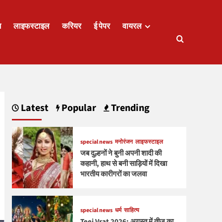
ज
लाइफस्टाइल
करियर
ई पेपर
वायरल
Latest
Popular
Trending
special news
मनोरंजन
लाइफस्टाइल
जब दुल्हनों ने बुनी अपनी शादी की
कहानी, हाथ से बनी साड़ियों में दिखा
भारतीय कारीगरों का जलवा
special news
धर्म
साहित्य
Teej Vrat 2026: अगस्त में तीज का