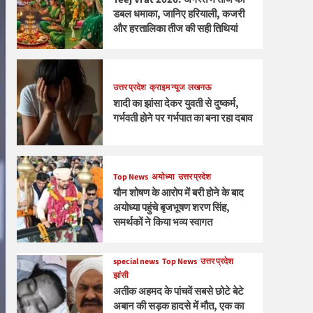
डबल धमाका, जानिए हरियाली, कजरी
और हरतालिका तीज की सही तिथियां
उत्तर प्रदेश
क्राइम न्यूज
लखनऊ
शादी का झांसा देकर युवती से दुष्कर्म,
गर्भवती होने पर गर्भपात का बना रहा दबाव
Top News
अयोध्या
उत्तर प्रदेश
यौन शोषण के आरोप में बरी होने के बाद
अयोध्या पहुंचे बृजभूषण शरण सिंह,
समर्थकों ने किया भव्य स्वागत
special news
Top News
उत्तर प्रदेश
झांसी
अतीक अहमद के पांचवें सबसे छोटे बेटे
अबान की सड़क हादसे में मौत, एक का