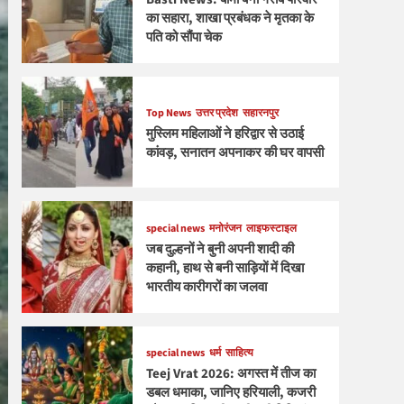
का सहारा, शाखा प्रबंधक ने मृतका के
पति को सौंपा चेक
Top News
उत्तर प्रदेश
सहारनपुर
मुस्लिम महिलाओं ने हरिद्वार से उठाई
कांवड़, सनातन अपनाकर की घर वापसी
special news
मनोरंजन
लाइफस्टाइल
जब दुल्हनों ने बुनी अपनी शादी की
कहानी, हाथ से बनी साड़ियों में दिखा
भारतीय कारीगरों का जलवा
special news
धर्म
साहित्य
Teej Vrat 2026: अगस्त में तीज का
डबल धमाका, जानिए हरियाली, कजरी