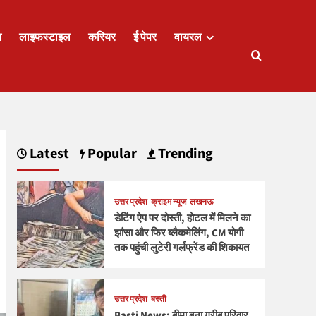
ज
लाइफस्टाइल
करियर
ई पेपर
वायरल
Latest
Popular
Trending
उत्तर प्रदेश
क्राइम न्यूज
लखनऊ
डेटिंग ऐप पर दोस्ती, होटल में मिलने का
झांसा और फिर ब्लैकमेलिंग, CM योगी
तक पहुंची लुटेरी गर्लफ्रेंड की शिकायत
उत्तर प्रदेश
बस्ती
Basti News: बीमा बना गरीब परिवार