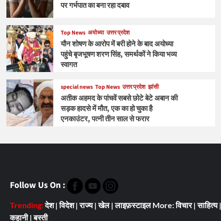
पर गर्भपात का बना रहा दबाव
Top News
अयोध्या
उत्तर प्रदेश
यौन शोषण के आरोप में बरी होने के बाद अयोध्या
पहुंचे बृजभूषण शरण सिंह, समर्थकों ने किया भव्य
स्वागत
special news
Top News
उत्तर प्रदेश
झांसी
अतीक अहमद के पांचवें सबसे छोटे बेटे अबान की
सड़क हादसे में मौत, एक का हो चुका है
एनकाउंटर, पत्नी तीन साल से फरार
Follow Us On :
Trending:
देश
|
विदेश
|
राज्य
|
खेल
|
लाइफ़स्टाइल
More:
विचार
|
साहित्य
कहानी
|
बस्ती