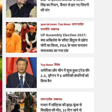
सिंह का निधन, कैंसर से हार गए जिंदगी
की जंग
special news
Top News
उत्तर प्रदेश
राजनीति
लखनऊ
UP Assembly Election 2027:
क्या अखिलेश के सॉफ्ट हिंदुत्व से ढहेगा
योगी का किला, PDA के साथ सनातन
समाजवाद का नया दांव
Top News
विदेश
अमेरिका और चीन में शुरू हुआ ट्रेड वॉर
2.0, ड्रैगन ने 6 अमेरिकी कंपनियों को
किया बैन
उत्तर प्रदेश
लखनऊ
मजार में तांत्रिक की झाड़-फूंक से
विवाहिता की मौत, 10 दिन खंभे से