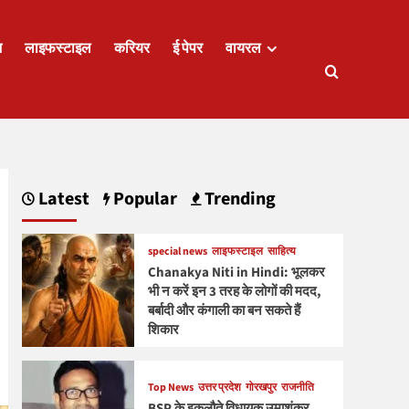
ज
लाइफस्टाइल
करियर
ई पेपर
वायरल
Latest
Popular
Trending
special news
लाइफस्टाइल
साहित्य
Chanakya Niti in Hindi: भूलकर
भी न करें इन 3 तरह के लोगों की मदद,
बर्बादी और कंगाली का बन सकते हैं
शिकार
Top News
उत्तर प्रदेश
गोरखपुर
राजनीति
BSP के इकलौते विधायक उमाशंकर