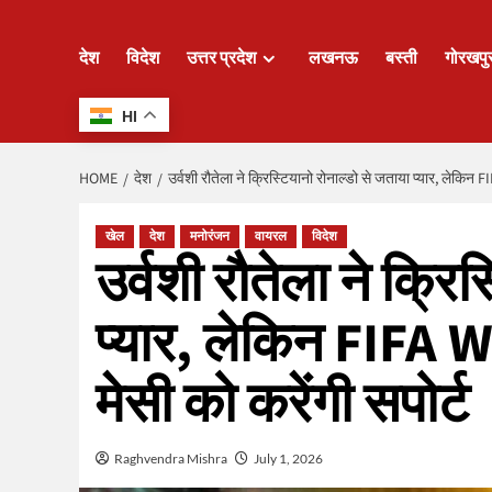
देश
विदेश
उत्तर प्रदेश
लखनऊ
बस्ती
गोरखपु
HI
HOME
देश
उर्वशी रौतेला ने क्रिस्टियानो रोनाल्डो से जताया प्यार, लेकिन
खेल
देश
मनोरंजन
वायरल
विदेश
उर्वशी रौतेला ने क्रि
प्यार, लेकिन FIFA W
मेसी को करेंगी सपोर्ट
Raghvendra Mishra
July 1, 2026