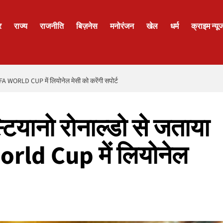
र
राज्य
राजनीति
बिज़नेस
मनोरंजन
खेल
धर्म
क्राइम न्यू
 FIFA WORLD CUP में लियोनेल मेसी को करेंगी सपोर्ट
स्टियानो रोनाल्डो से जताया
orld Cup में लियोनेल