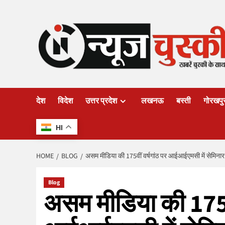
Skip
to
content
देश
विदेश
उत्तर प्रदेश
लखनऊ
बस्ती
गोरखपु
HI
HOME
BLOG
असम मीडिया की 175वीं वर्षगांठ पर आईआईएमसी में सेमिना
Blog
असम मीडिया की 175वी