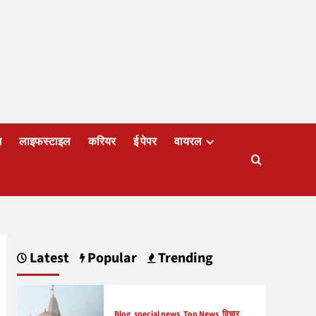
ज
लाइफस्टाइल
करियर
ई पेपर
वायरल
Latest
Popular
Trending
Blog
special news
Top News
विचार