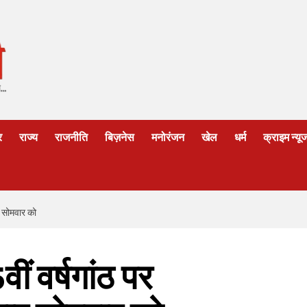
र
राज्य
राजनीति
बिज़नेस
मनोरंजन
खेल
धर्म
क्राइम न्यू
र सोमवार को
ं वर्षगांठ पर