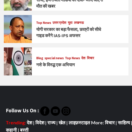
साया, इजरायली मीडिया का दावा- जल्द आएगी
मौत की खबर
Top News
उत्तर प्रदेश
युवा
लखनऊ
योगी सरकार का बड़ा फैसला, छात्रों को सीधे
गाइड करेंगे IAS-IPS अफसर
Blog
special news
Top News
देश
विचार
नशे के विरुद्ध एक अभियान
Follow Us On :
Trending:
देश
|
विदेश
|
राज्य
|
खेल
|
लाइफ़स्टाइल
More:
विचार
|
साहित्य
कहानी
|
बस्ती