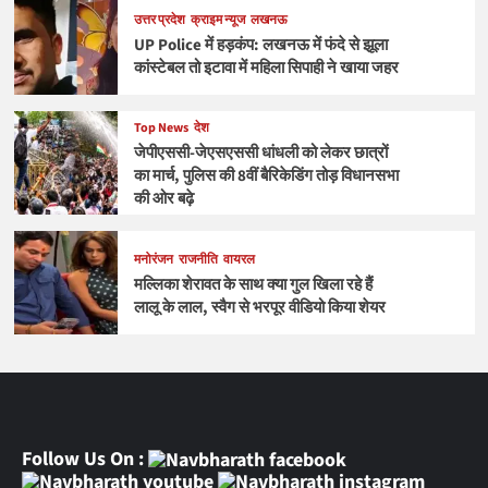
उत्तर प्रदेश
क्राइम न्यूज
लखनऊ
UP Police में हड़कंप: लखनऊ में फंदे से झूला
कांस्टेबल तो इटावा में महिला सिपाही ने खाया जहर
Top News
देश
जेपीएससी-जेएसएससी धांधली को लेकर छात्रों
का मार्च, पुलिस की 8वीं बैरिकेडिंग तोड़ विधानसभा
की ओर बढ़े
मनोरंजन
राजनीति
वायरल
मल्लिका शेरावत के साथ क्या गुल खिला रहे हैं
लालू के लाल, स्वैग से भरपूर वीडियो किया शेयर
Follow Us On :