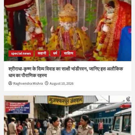
special news
कहानी
धर्म
साहित्य
श्रीराधा-कृष्ण के दिव्य विवाह का साक्षी भांडीरवन, जानिए इस अलौकिक
धाम का पौराणिक रहस्य
Raghvendra Mishra
August 10, 2026