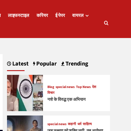
ज
लाइफस्टाइल
करियर
ई पेपर
वायरल
Latest
Popular
Trending
Blog
special news
Top News
देश
विचार
नशे के विरुद्ध एक अभियान
special news
कहानी
धर्म
साहित्य
जब लक्ष्मण को शक्ति लगी, तब अयोध्या