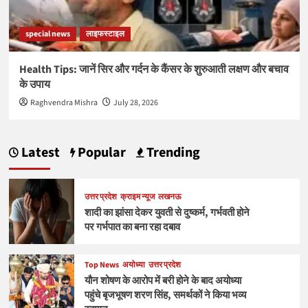
special news
लाइफस्टाइल
Health Tips: जानें सिर और गर्दन के कैंसर के शुरुआती लक्षण और बचाव
के उपाय
Raghvendra Mishra
July 28, 2026
Latest
Popular
Trending
उत्तर प्रदेश
क्राइम न्यूज
लखनऊ
शादी का झांसा देकर युवती से दुष्कर्म, गर्भवती होने
पर गर्भपात का बना रहा दबाव
Top News
अयोध्या
उत्तर प्रदेश
यौन शोषण के आरोप में बरी होने के बाद अयोध्या
पहुंचे बृजभूषण शरण सिंह, समर्थकों ने किया भव्य