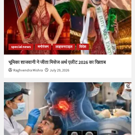
special news
मनोरंजन
लाइफस्टाइल
विदेश
भूमिका शाजवानी ने जीता मिसेज अर्थ एलीट 2026 का खिताब
Raghvendra Mishra
July 29, 2026