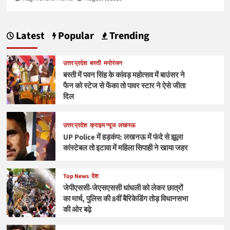
Latest
Popular
Trending
उत्तर प्रदेश
बस्ती
मनोरंजन
बस्ती में पवन सिंह के कांवड़ महोत्सव में बाउंसर ने
फैन को स्टेज से फेंका तो पावर स्टार ने ऐसे जीता
दिल
उत्तर प्रदेश
क्राइम न्यूज
लखनऊ
UP Police में हड़कंप: लखनऊ में फंदे से झूला
कांस्टेबल तो इटावा में महिला सिपाही ने खाया जहर
Top News
देश
जेपीएससी-जेएसएससी धांधली को लेकर छात्रों
का मार्च, पुलिस की 8वीं बैरिकेडिंग तोड़ विधानसभा
की ओर बढ़े