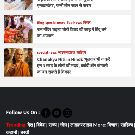
एनकाउंटर, पत्नी तीन साल से फरार
Blog
special news
Top News
विचार
राम मंदिर चढ़ावा चोरी विवाद की आड़ में हिंदू धर्म
का अपमान
special news
लाइफस्टाइल
साहित्य
Chanakya Niti in Hindi: भूलकर भी न करें
इन 3 तरह के लोगों की मदद, बर्बादी और कंगाली
का बन सकते हैं शिकार
Follow Us On :
Trending:
देश
|
विदेश
|
राज्य
|
खेल
|
लाइफ़स्टाइल
More:
विचार
|
साहित्य
कहानी
|
बस्ती