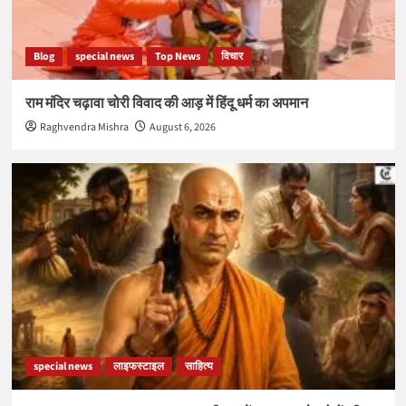
Blog
special news
Top News
विचार
राम मंदिर चढ़ावा चोरी विवाद की आड़ में हिंदू धर्म का अपमान
Raghvendra Mishra
August 6, 2026
special news
लाइफस्टाइल
साहित्य