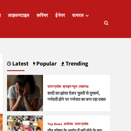
ज
लाइफस्टाइल
करियर
ई पेपर
वायरल
Latest
Popular
Trending
उत्तर प्रदेश
क्राइम न्यूज
लखनऊ
शादी का झांसा देकर युवती से दुष्कर्म,
गर्भवती होने पर गर्भपात का बना रहा दबाव
Top News
अयोध्या
उत्तर प्रदेश
यौन शोषण के आरोप में बरी होने के बाद