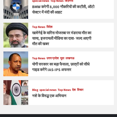
special news
Top News
बिज़नेस
BMW करेगी 8,000 नौकरियों की कटौती, ऑटो
सेक्टर में मंदी की आहट
Top News
विदेश
खामेनेई के वारिस मोजतबा पर मंडराया मौत का
साया, इजरायली मीडिया का दावा- जल्द आएगी
मौत की खबर
Top News
उत्तर प्रदेश
युवा
लखनऊ
योगी सरकार का बड़ा फैसला, छात्रों को सीधे
गाइड करेंगे IAS-IPS अफसर
Blog
special news
Top News
देश
विचार
नशे के विरुद्ध एक अभियान