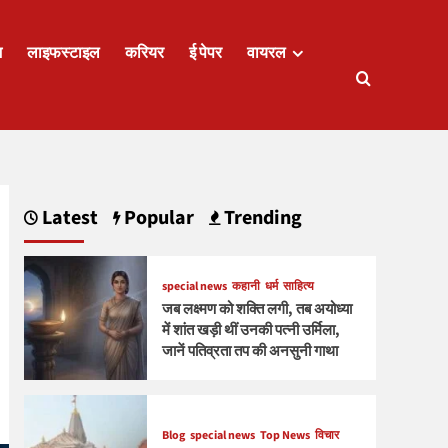
ज
लाइफस्टाइल
करियर
ई पेपर
वायरल
Latest
Popular
Trending
special news
कहानी
धर्म
साहित्य
जब लक्ष्मण को शक्ति लगी, तब अयोध्या
में शांत खड़ी थीं उनकी पत्नी उर्मिला,
जानें पतिव्रता तप की अनसुनी गाथा
Blog
special news
Top News
विचार