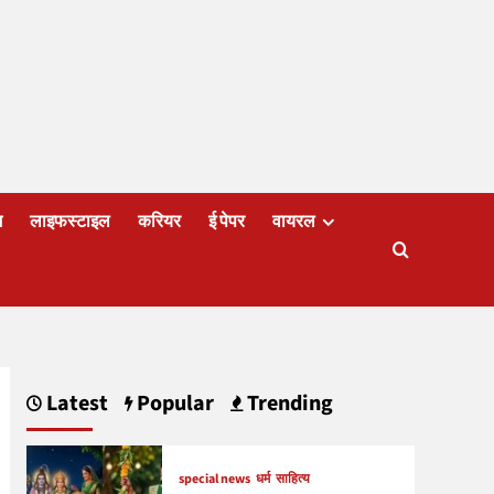
ज
लाइफस्टाइल
करियर
ई पेपर
वायरल
Latest
Popular
Trending
special news
धर्म
साहित्य