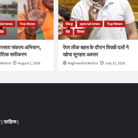
ial news
Top News
Blog
special news
Top News
देश
देश
विचार
रसता संकल्प अभियान,
पेपर लीक बहस के दौरान विपक्षी दलों ने
नीतिक समीकरण
खोया सुनहरा अवसर
 Mishra
August 1, 2026
Raghvendra Mishra
July 31, 2026
र
|
साहित्य
|