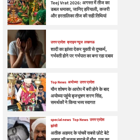
Teej Vrat 2026: अगस्त में तीज का
डबल धमाका, जानिए हरियाली, कजरी
और हरतालिका तीज की सही तिथियां
उत्तर प्रदेश
क्राइम न्यूज
लखनऊ
शादी का झांसा देकर युवती से दुष्कर्म,
गर्भवती होने पर गर्भपात का बना रहा दबाव
Top News
अयोध्या
उत्तर प्रदेश
यौन शोषण के आरोप में बरी होने के बाद
अयोध्या पहुंचे बृजभूषण शरण सिंह,
समर्थकों ने किया भव्य स्वागत
special news
Top News
उत्तर प्रदेश
झांसी
अतीक अहमद के पांचवें सबसे छोटे बेटे
अबान की सड़क हादसे में मौत, एक का