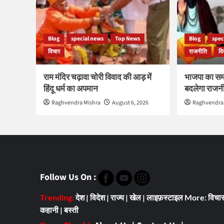
Blog
special news
Top News
Blog
spec
विचार
राजनीति
वि
राम मंदिर चढ़ावा चोरी विवाद की आड़ में
भाजपा का सम
हिंदू धर्म का अपमान
बदलेगा राज
Raghvendra Mishra
August 6, 2026
Raghvendra
Follow Us On :
Trending:
देश
|
विदेश
|
राज्य
|
खेल
|
लाइफ़स्टाइल
More:
विचा
कहानी
|
बस्ती