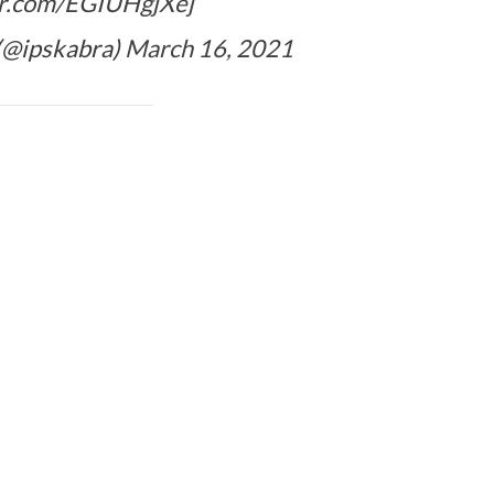
er.com/EGIUHgjXej
(@ipskabra)
March 16, 2021