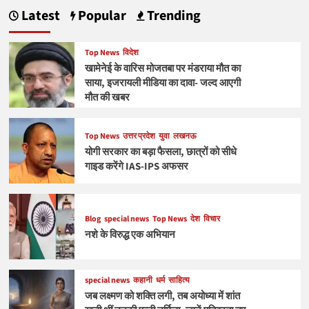
Latest
Popular
Trending
Top News
विदेश
खामेनेई के वारिस मोजतबा पर मंडराया मौत का
साया, इजरायली मीडिया का दावा- जल्द आएगी
मौत की खबर
Top News
उत्तर प्रदेश
युवा
लखनऊ
योगी सरकार का बड़ा फैसला, छात्रों को सीधे
गाइड करेंगे IAS-IPS अफसर
Blog
special news
Top News
देश
विचार
नशे के विरुद्ध एक अभियान
special news
कहानी
धर्म
साहित्य
जब लक्ष्मण को शक्ति लगी, तब अयोध्या में शांत