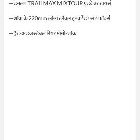
—डनलप TRAILMAX MIXTOUR एडवेंचर टायर्स
—शॉवा के 220mm लॉन्ग ट्रैवल इनवर्टेड फ्रंट फॉर्क्स
—हैंड-अडजस्टेबल रियर मोनो-शॉक