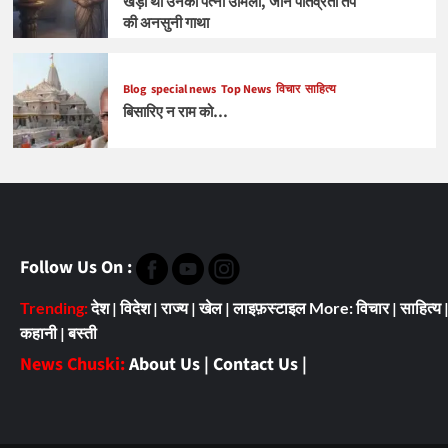
खड़ी थीं उनकी पत्नी उर्मिला, जानें पतिव्रता तप
की अनसुनी गाथा
Blog
special news
Top News
विचार
साहित्य
बिसारिए न राम को…
Follow Us On :
Trending:
देश
|
विदेश
|
राज्य
|
खेल
|
लाइफ़स्टाइल
More:
विचार
|
साहित्य
कहानी
|
बस्ती
News Chuski:
About Us
|
Contact Us
|