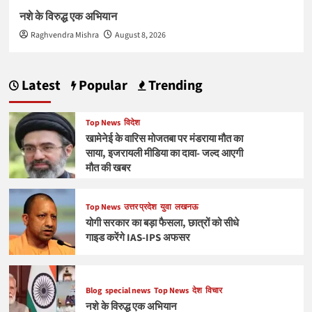
नशे के विरुद्ध एक अभियान
Raghvendra Mishra
August 8, 2026
Latest
Popular
Trending
Top News
विदेश
खामेनेई के वारिस मोजतबा पर मंडराया मौत का
साया, इजरायली मीडिया का दावा- जल्द आएगी
मौत की खबर
Top News
उत्तर प्रदेश
युवा
लखनऊ
योगी सरकार का बड़ा फैसला, छात्रों को सीधे
गाइड करेंगे IAS-IPS अफसर
Blog
special news
Top News
देश
विचार
नशे के विरुद्ध एक अभियान