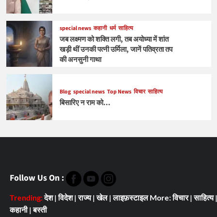
special news
कहानी
धर्म
साहित्य
जब लक्ष्मण को शक्ति लगी, तब अयोध्या में शांत
खड़ी थीं उनकी पत्नी उर्मिला, जानें पतिव्रता तप
की अनसुनी गाथा
Blog
special news
Top News
विचार
साहित्य
बिसारिए न राम को…
Follow Us On :
Trending:
देश
|
विदेश
|
राज्य
|
खेल
|
लाइफ़स्टाइल
More:
विचार
|
साहित्य
कहानी
|
बस्ती