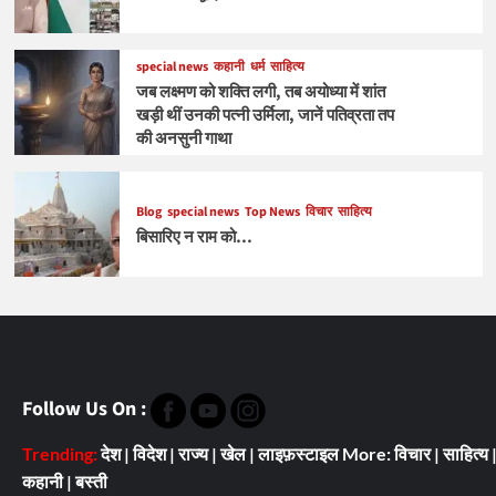
special news
कहानी
धर्म
साहित्य
जब लक्ष्मण को शक्ति लगी, तब अयोध्या में शांत
खड़ी थीं उनकी पत्नी उर्मिला, जानें पतिव्रता तप
की अनसुनी गाथा
Blog
special news
Top News
विचार
साहित्य
बिसारिए न राम को…
Follow Us On :
Trending:
देश
|
विदेश
|
राज्य
|
खेल
|
लाइफ़स्टाइल
More:
विचार
|
साहित्य
कहानी
|
बस्ती