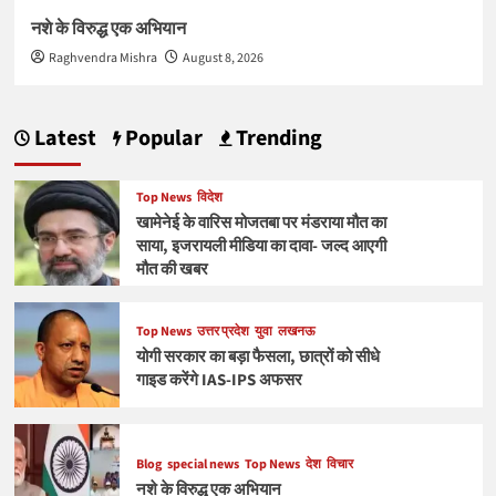
नशे के विरुद्ध एक अभियान
Raghvendra Mishra
August 8, 2026
Latest
Popular
Trending
Top News
विदेश
खामेनेई के वारिस मोजतबा पर मंडराया मौत का
साया, इजरायली मीडिया का दावा- जल्द आएगी
मौत की खबर
Top News
उत्तर प्रदेश
युवा
लखनऊ
योगी सरकार का बड़ा फैसला, छात्रों को सीधे
गाइड करेंगे IAS-IPS अफसर
Blog
special news
Top News
देश
विचार
नशे के विरुद्ध एक अभियान