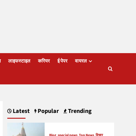
ज
लाइफस्टाइल
करियर
ई पेपर
वायरल
Latest
Popular
Trending
Blog
special news
Top News
विचार