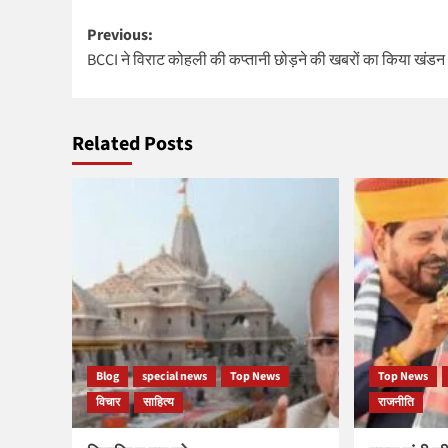
Post
Previous:
BCCI ने विराट कोहली की कप्तानी छोड़ने की खबरों का किया खंडन
navigation
Related Posts
Blog
special news
Top News
Top News
विचार
साहित्य
राजनीति