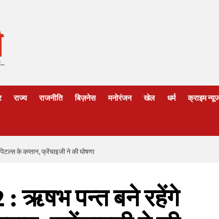
र
राज्य
राजनीति
बिज़नेस
मनोरंजन
खेल
धर्म
क्राइम न्यू
िटल्स के कप्तान, फ्रेंचाइजी ने की घोषणा
 ऋषभ पन्त बने रहेंगे