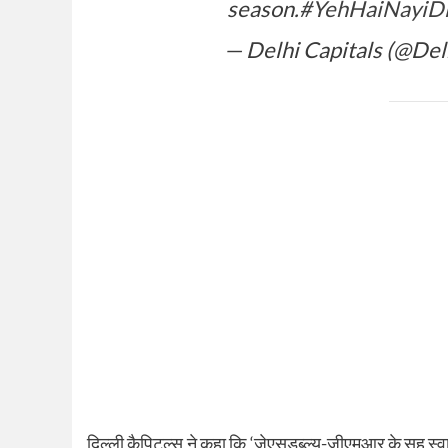
season.
#YehHaiNayiDil
— Delhi Capitals (@Del
दिल्ली कैपिटल्स ने कहा कि ‘जेएसडब्ल्यू-जीएमआर के सह स