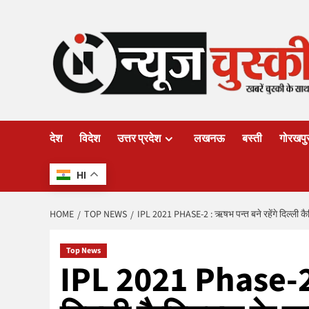
Skip
to
content
देश
विदेश
उत्तर प्रदेश
लखनऊ
बस्ती
गोरखपु
HI
HOME
TOP NEWS
IPL 2021 PHASE-2 : ऋषभ पन्त बने रहेंगे दिल्ली कैप
Top News
IPL 2021 Phase-2 :