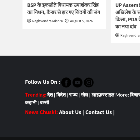
BSP के इकलौते विधायक उमाशंकर सिंह
UP Assembl
का निधन, कैंसर से हार गए जिंदगी की जंग
अखिलेश के सॉफ
किला, PDA 
Raghvendra Mishra
August 5, 2026
का नया दांव
Raghvendra
Follow Us On :
Trending:
देश
|
विदेश
|
राज्य
|
खेल
|
लाइफ़स्टाइल
More:
विचा
कहानी
|
बस्ती
News Chuski:
About Us
|
Contact Us
|