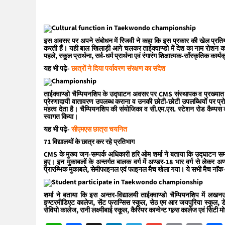
इस अवसर पर अपने संबोधन में रिजवी ने कहा कि इस प्रकार की खेल प्रतियोगि
करती हैं। यही बाल खिलाड़ी आगे चलकर ताईक्वाण्डो में देश का नाम रोशन कर
पहले, स्कूल प्रार्थना, सर्व-धर्म प्रार्थना एवं रंगारंग शिक्षात्मक-साँस्कृतिक का
यह भी पढ़े-
छात्रों ने दिया पर्यावरण संरक्षण का संदेश
ताईक्वाण्डो चैम्पियनशिप के उद्घाटन अवसर पर CMS संस्थापक व प्रख्यात शिक्ष
प्रेरणादायी वातावरण उपलब्ध कराना व उनकी छोटी-छोटी उपलब्धियों पर प्र
महत्व देता है। चैम्पियनशिप की संयोजिका व सी.एम.एस. स्टेशन रोड कैम्पस की
स्वागत किया।
यह भी पढ़े-
सीएमएस छात्रा चयनित
71 विद्यालयों के छात्र कर रहे प्रतिभाग
CMS के मुख्य जन-सम्पर्क अधिकारी हरि ओम शर्मा ने बताया कि उद्घाटन सम
हुए। इन मुकाबलों के अन्तर्गत बालक वर्ग में अण्डर-18 भार वर्ग से लेकर अ
प्रारम्भिक मुकाबले, सेमीफाइनल एवं फाइनल मैच खेला गया। ये सभी मैच नाॅक 
शर्मा ने बताया कि इस अन्तर-विद्यालयी ताईक्वाण्डो चैम्पियनशिप में लखनऊ क
इण्टरमीडिएट कालेज, सेंट फ्रान्सिस स्कूल, सेठ एम आर जयपुरिया स्कूल, डेलह
सेवियो कालेज, रानी लक्ष्मीबाई स्कूल, कैरियर कान्वेन्ट गल्र्स कालेज एवं सिटी म