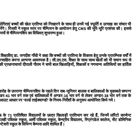
ताएं बच्चों की खेल प्रतिभा को निखारने के साथ ही उनमें नई स्फूर्ति व उत्साह का संचार भी
ेंगे। रिजवी ने स्कूल स्तर पर चैम्पियन के आयोजन हेतु CMS की भूरि-भूरि प्रशंसा की। इससे
र्यक्रमों से चैम्पियनशिप का विधिवत् शुभारम्भ हुआ।
ाविद् डा. जगदीश गाँधी ने कहा कि बच्चों की प्रतिभा के विकास हेतु उनके प्रारम्भिक वर्षों में
ोत्साहित करना अत्यन्त आवश्यक है। सी.एम.एस. शिक्षा के साथ साथ खेलों को भी समान रूप से
 प्रधानाचार्या दीपाली गौतम ने सभी बाल खिलाड़ियों, शिक्षकों व गणमान्य अतिथियों का हार्दिक
ारोह के उपरान्त चैम्पियनशिप के पहले दिन सब-जूनियर बालक व बालिकाओं के मुकाबले सम्पन्न
ण्डर-41 भार वर्ग तक एवं बालिकाओं में अण्डर-16 भार वर्ग से लेकर अण्डर-38 भार वर्ग तक के
आउट आधार पर ‘वर्ल्ड ताईक्वाण्डो’ के नियम-निर्देशों के अनुरूप आयोजित किये गये।
े 71 प्रतिष्ठित विद्यालयों के छात्र खिलाड़ी प्रतिभाग कर रहे हैं, जिनमें लाॅरेटो कान्वेन्ट
ी पब्लिक स्कूल, आर्मी पब्लिक स्कूल, केन्द्रीय विद्यालय, स्प्रिंगडेल कालेज, सेंट डोमिनिक
ोन्टेसरी स्कूल के विभिन्न कैम्पस आदि शामिल हैं।