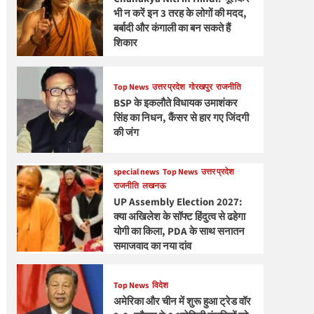
भी न करें इन 3 तरह के लोगों की मदद,
बर्बादी और कंगाली का बन सकते हैं
शिकार
Top News
उत्तर प्रदेश
गोरखपुर
राजनीति
BSP के इकलौते विधायक उमाशंकर
सिंह का निधन, कैंसर से हार गए जिंदगी
की जंग
special news
Top News
उत्तर प्रदेश
राजनीति
लखनऊ
UP Assembly Election 2027:
क्या अखिलेश के सॉफ्ट हिंदुत्व से ढहेगा
योगी का किला, PDA के साथ सनातन
समाजवाद का नया दांव
Top News
विदेश
अमेरिका और चीन में शुरू हुआ ट्रेड वॉर