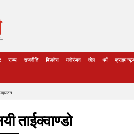
र
राज्य
राजनीति
बिज़नेस
मनोरंजन
खेल
धर्म
क्राइम न्यू
ा उद्घाटन
लयी ताईक्वाण्डो