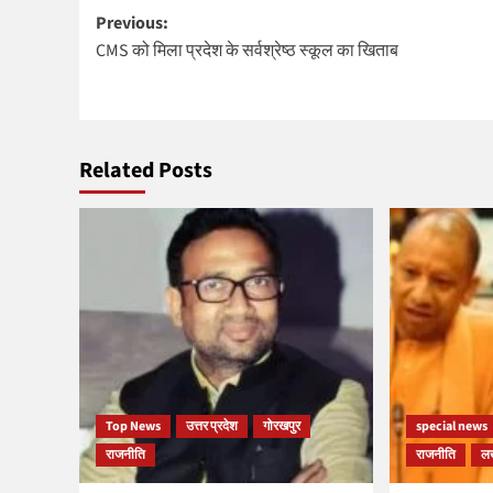
Post
Previous:
CMS को मिला प्रदेश के सर्वश्रेष्ठ स्कूल का खिताब
navigation
Related Posts
Top News
उत्तर प्रदेश
गोरखपुर
special news
राजनीति
राजनीति
ल