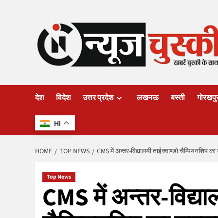
Skip
to
content
देश
विदेश
उत्तर प्रदेश
लखनऊ
बस्ती
गोरखपु
HI
HOME
TOP NEWS
CMS में अन्तर-विद्यालयी ताईक्वाण्डो चैम्पियनशिप क
Top News
CMS में अन्तर-विद्या