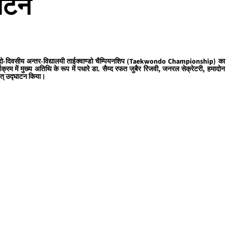
घाटन
ित दो-दिवसीय अन्तर-विद्यालयी ताईक्वाण्डो चैम्पियनशिप (Taekwondo Championship) का
म में मुख्य अतिथि के रूप में पधारे डा. सैय्द रफत जुबैर रिजवी, जनरल सेक्रेटरी, हमादोन
वत् उद्घाटन किया।