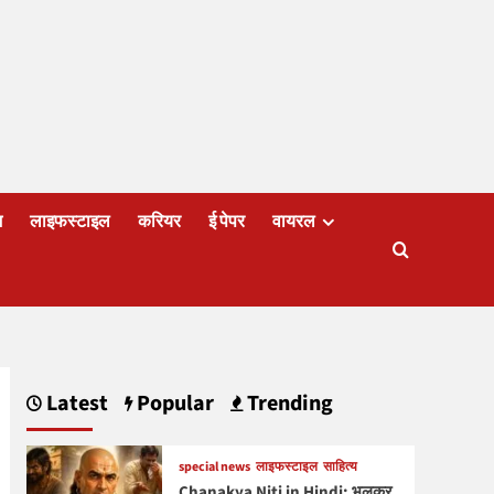
ज
लाइफस्टाइल
करियर
ई पेपर
वायरल
Latest
Popular
Trending
special news
लाइफस्टाइल
साहित्य
Chanakya Niti in Hindi: भूलकर