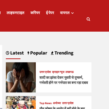
ज
लाइफस्टाइल
करियर
ई पेपर
वायरल
Latest
Popular
Trending
उत्तर प्रदेश
क्राइम न्यूज
लखनऊ
शादी का झांसा देकर युवती से दुष्कर्म,
गर्भवती होने पर गर्भपात का बना रहा दबाव
Top News
अयोध्या
उत्तर प्रदेश
यौन शोषण के आरोप में बरी होने के बाद