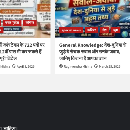
उत्तर प्रदेश
करियर
ऊ
special news
करियर
देश
युवा
ी कांस्टेबल के 722 पदों पर
General Knowledge: देश-दुनिया से
12वीं पास भी कर सकते हैं
जुड़े ये रोचक सवाल और उनके जवाब,
पूरी डिटेल
जानिए कितना है आपका ज्ञान
 Mishra
April 8, 2026
Raghvendra Mishra
March 25, 2026
र
|
साहित्य
|