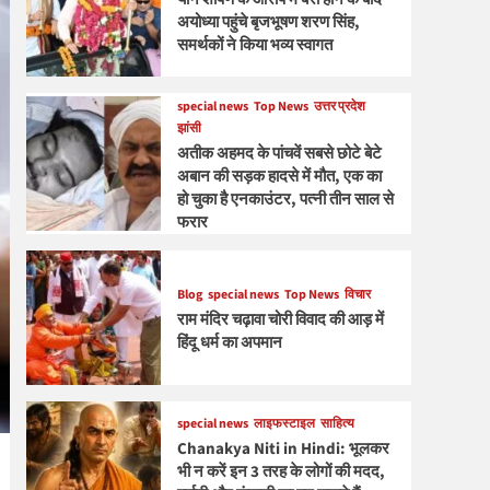
अयोध्या पहुंचे बृजभूषण शरण सिंह,
समर्थकों ने किया भव्य स्वागत
special news
Top News
उत्तर प्रदेश
झांसी
अतीक अहमद के पांचवें सबसे छोटे बेटे
अबान की सड़क हादसे में मौत, एक का
हो चुका है एनकाउंटर, पत्नी तीन साल से
फरार
Blog
special news
Top News
विचार
राम मंदिर चढ़ावा चोरी विवाद की आड़ में
हिंदू धर्म का अपमान
special news
लाइफस्टाइल
साहित्य
Chanakya Niti in Hindi: भूलकर
भी न करें इन 3 तरह के लोगों की मदद,