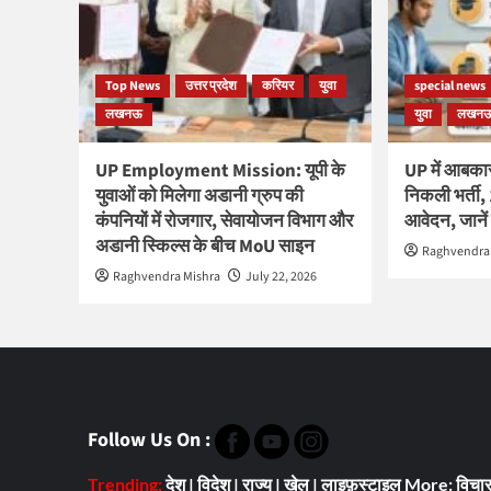
Top News
उत्तर प्रदेश
करियर
युवा
special news
लखनऊ
युवा
लखन
UP Employment Mission: यूपी के
UP में आबकार
युवाओं को मिलेगा अडानी ग्रुप की
निकली भर्ती, 
कंपनियों में रोजगार, सेवायोजन विभाग और
आवेदन, जानें 
अडानी स्किल्स के बीच MoU साइन
Raghvendra
Raghvendra Mishra
July 22, 2026
Follow Us On :
Trending:
देश
|
विदेश
|
राज्य
|
खेल
|
लाइफ़स्टाइल
More:
विचा