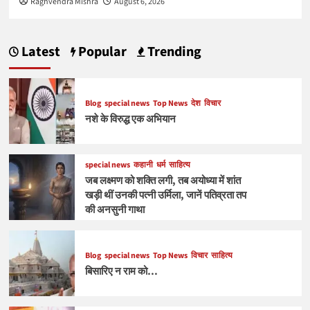
Raghvendra Mishra
August 6, 2026
Latest
Popular
Trending
Blog
special news
Top News
देश
विचार
नशे के विरुद्ध एक अभियान
special news
कहानी
धर्म
साहित्य
जब लक्ष्मण को शक्ति लगी, तब अयोध्या में शांत
खड़ी थीं उनकी पत्नी उर्मिला, जानें पतिव्रता तप
की अनसुनी गाथा
Blog
special news
Top News
विचार
साहित्य
बिसारिए न राम को…