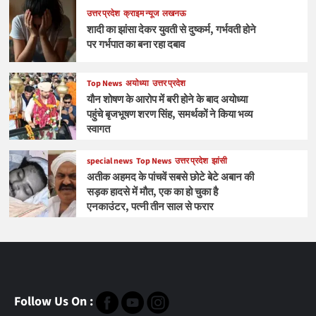
उत्तर प्रदेश
क्राइम न्यूज
लखनऊ
शादी का झांसा देकर युवती से दुष्कर्म, गर्भवती होने
पर गर्भपात का बना रहा दबाव
Top News
अयोध्या
उत्तर प्रदेश
यौन शोषण के आरोप में बरी होने के बाद अयोध्या
पहुंचे बृजभूषण शरण सिंह, समर्थकों ने किया भव्य
स्वागत
special news
Top News
उत्तर प्रदेश
झांसी
अतीक अहमद के पांचवें सबसे छोटे बेटे अबान की
सड़क हादसे में मौत, एक का हो चुका है
एनकाउंटर, पत्नी तीन साल से फरार
Follow Us On :