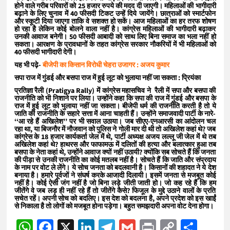
होने वाले गरीब परिवारों को 25 हजार रुपये की मदद दी जाएगी। महिलाओं की भागीदारी
बढ़ाने के लिए चुनाव में 40 फीसदी टिकट उन्हें दिये जायेंगे। छात्राओं को स्मार्टफोन
और स्कूटी दिया जाएगा ताकि वे सशक्त हो सकें। आज महिलाओं का हर तरफ शोषण
हो रहा है लेकिन कोई बोलने वाला नहीं है। कांग्रेस महिलाओं की भागीदारी बढ़ाकर
उनकी आवाज बनेगी। 50 फीसदी आबादी को साथ लिए बिना समाज का भला नहीं हो
सकता। आरक्षण के प्रावधानों के तहत कांग्रेस सरकार नौकरियों में भी महिलाओं को
40 फीसदी भागीदारी देगी।
यह भी पढ़े-
बीजेपी का किसान विरोधी चेहरा उजागर : अजय कुमार
सपा राज में गुंडई और बसपा राज में हुई लूट को भुलाया नहीं जा सकता : प्रियंका
प्रतिज्ञा रैली (Pratigya Rally) में कांग्रेस महासचिव ने रैली में सपा और बसपा की
राजनीति को भी निशाने पर लिया। उन्होंने कहा कि सपा की राज में गुंडई और बसपा के
राज में हुई लूट को भुलाया नहीं जा सकता। बीजेपी धर्म की राजनीति करती है तो ये
जाति की राजनीति के सहारे सत्ता में आना चाहती हैं। उन्होंने समाजवादी पार्टी के नारे-
‘‘आ रहे हैं अखिलेश’’ पर भी सवाल उठाया। जब सीएए-एनआरसी का आंदोलन चल
रहा था, या बिजनौर में नौजवान को पुलिस ने गोली मार दी थी तो अखिलेश कहां थे? जब
कांग्रेस के 18 हजार कार्यकर्ता जेल में थे, पार्टी अध्यक्ष अजय लल्लू जी जेल में थे तब
अखिलेश कहां थे? हाथरस और फाफामऊ में दलितों की हत्या और बलात्कार हुआ तब
बसपा के नेता कहां थे, उन्होंने आवाज क्यों नहीं उठायी? क्योंकि सब सोचते हैं कि जनता
की पीड़ा से उनकी राजनीति का कोई मतलब नहीं है। सोचते हैं कि जाति और संप्रदाय
के नाम पर वोट ले लेंगे। ये सोच जनता को बदलवानी है। किसानों की शहादत ने ये देश
बनाया है। हमारे पूर्वजों ने संघर्ष करके आजादी दिलायी। इसमें जनता से मजबूत कोई
नहीं है। कोई ऐसी जंग नहीं है जो बिना लड़े जीती जाती हो। जो कह रहे हैं कि हम
जीतेंगे वे जब लड़ ही नहीं रहे हैं तो जीतेंगे कैसे? फिजूल के मुद्दे उठाने वालों के प्रति
सचेत रहें। अपनी सोच को बदलिए। इस देश को बदलना है, अपने प्रदेश को इस खाईं
से निकाला है तो लोगों को मजबूत होना पड़ेगा। बहुत समझदारी अपना वोट देना होगा।
WhatsApp
Facebook
X
LinkedIn
Telegram
Gmail
Print
Copy
Sha