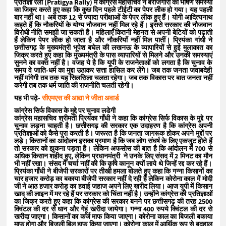
प्रतिज्ञा रैली (Pratigya Rally) में कांग्रेस महासचिव ने बेरोजगारी की भीषण समस्या
का जिक्र करते हुए कहा कि कुछ दिन पहले टीईटी का पेपर लीक हो गया। यह पहली
बार नहीं था। अब तक 12 से ज्यादा परीक्षाओं के पेपर लीक हुए हैं। योगी आदित्यनाथ
कहते हैं कि नौकरियों के योग्य नौजवान नहीं मिल रहे हैं। इससे सरकार की नौजवान
विरोधी नीति समझी जा सकती है। महिलाएँ कितनी मेहनत से अपनी बेटियों को पढ़ाती
हैं लेकिन पेपर लीक हो जाता है और नौकरियाँ नहीं मिल पातीं। प्रियंका गांधी ने
छत्तीसगढ़ के मुख्यमंत्री भूपेश बघेल की लखनऊ के व्यापारियों से हुई मुलाकात का
जिक्र करते हुए कहा कि मुख्यमंत्री के पास व्यापारियों से मिलने और उनकी समस्याएं
सुनने का वक्त नहीं है। वजह ये है कि यूपी के राजनेताओं को लगता है कि चुनाव के
समय वे जाति-धर्म का मुद्दा उठाकर सत्ता हासिल कर लेंगे। जब तक जनता जवाबदेही
नहीं मांगेगी तब तक यह सिलसिला चलता रहेगा। जब तक विकास पर बात जनता नहीं
करेगी तब तक धर्म जाति की राजनीति चलती रहेगी।
यह भी पढ़े-
सीएमएस की आद्या ने जीता अवार्ड
कांग्रेस सिर्फ विकास के मुद्दे पर चुनाव लडेगी
कांग्रेस महासचिव श्रीमती प्रियंका गाँधी ने कहा कि कांग्रेस सिर्फ विकास के मुद्दे पर
चुनाव लड़ना चाहती है। छत्तीसगढ़ की सरकार एक उदाहरण है कि कांग्रेस अपनी
प्रतिज्ञाओं को कैसे पूरा करती है। जरूरत है कि जनता जागरूक होकर अपने मुद्दों पर
लड़े। किसानों का आंदोलन इसका प्रमाण है कि जब लोग संघर्ष के लिए एकजुट होते हैं
तो सरकार को झुकना पड़ता है। लेकिन अफसोस की बात है कि आंदोलन में 700 से
अधिक किसान शहीद हुए, लेकिन प्रधानमंत्री ने उनके लिए संसद में 2 मिनट का मौन
भी नहीं रखा। संसद में चर्चा नहीं की कि कृषि कानून क्यों लाये थे जिन्हें रद्द कर रहे हैं।
प्रियंका गाँधी ने बीजेपी सरकारों पर तीखी हमला बोलते हुए कहा कि गन्ना किसानों का
चार हजार करोड़ का बकाया बीजेपी सरकार नहीं दे रही है लेकिन कोरोना काल में मोदी
जी ने आठ हजार करोड़ का हवाई जहाज अपने लिए खरीद लिया। आज यूपी में किसान
खाद की लाइन में मर रहे हैं पर सरकार को चिंता नहीं है। उन्होंने कांग्रेस की प्रतिज्ञाओं
का जिक्र करते हुए कहा कि कांग्रेस की सरकार बनने पर छत्तीसगढ़ की तरह 2500
क्विंटल की दर से धान और गेहूं खरीदा जायेगा। गन्ना 400 रुपये क्विंटल की दर से
खरीदा जाएगा। किसानों का कर्ज माफ किया जाएगा। कोरोना काल का बिजली बकाया
माफ होगा और बिजली बिल हाफ किया जाएगा। कोरोना काल में आर्थिक रूप से बदहाल