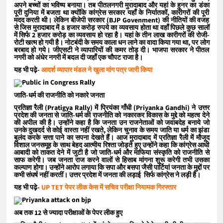
अपने बच्चों का भविष्य बनाया। तब पीतलनगरी मुरादाबाद और यहां के हुनर का डंका
पूरी दुनिया में बजता था क्योंकि कांग्रेस सरकार यहाँ के निर्यातकों, कारीगरों की पूरी
मदद करती थी। लेकिन बीजेपी सरकार (BJP Govenment) की नीतियों की वजह
से जिस मुरादाबाद में 8 हजार करोड़ रुपये का व्यवसाय होता था वहाँ पिछले कुछ सालों
में सिर्फ 2 हजार करोड़ का व्यवसाय हो रहा है। यहां के तीन लाख कारीगरों की रोजी-
रोटी खत्म हो गयी है। नोटबंदी के समय काला धन लाने का वादा किया गया था, पर लोग
बरबाद हो गये। जीएसटी ने व्यापारियों की कमर तोड़ दी। भाजपा सरकार ने पीतल
नगरी को अंधेर नगरी में बदल दी जहाँ एक चौपट राजा है।
यह भी पढ़े-
आदर्श व्यापार मंडल ने खुला मांग पत्र जारी किया
जाति-धर्म की राजनीति को नकारे जनता
प्रतिज्ञा रैली (Pratigya Rally) में प्रियंका गाँधी (Priyanka Gandhi) ने उत्तर
प्रदेश की जनता से जाति-धर्म की राजनीति को नकारकर विकास के मुद्दे को महत्व देने
की अपील की है। उन्होंने कहा है कि जनता उन राजनेताओं को जवाबदेह बनाये जो
उनके दुखदर्द से कोई वास्ता नहीं रखते, लेकिन चुनाव के समय जाति या धर्म का झंडा
बुलंद करके सत्ता पाने का सपना देखते हैं। आज मुरादाबाद में प्रतिज्ञा रैली में मौजूद
विशाल जनसमूह के साथ बेहद आत्मीय रिश्ता जोड़ते हुए उन्होंने कहा कि कांग्रेस आधी
आबादी को ताकत देने में जुटी है जो जाति-धर्म और माफिया संस्कृति को राजनीति से
साफ करेगी। जब जनता राज करने वालों से हिसाब मांगना शुरू करेगी तभी उसका
कल्याण होगा। उन्होंने आरोप लगाया कि सपा और बसपा जैसी पार्टियां जनता के मुद्दों पर
कभी संघर्ष नहीं करतीं। उत्तर प्रदेश में जनता की लड़ाई सिर्फ कांग्रेस ने लड़ी है।
यह भी पढ़े-
UP TET पेपर लीक केस में सचिव परीक्षा नियामक गिरफ्तार
अब तक 12 से ज्यादा परीक्षाओं के पेपर लीक हुए