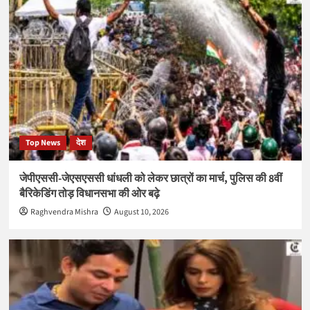
Top News
देश
जेपीएससी-जेएसएससी धांधली को लेकर छात्रों का मार्च, पुलिस की 8वीं
बैरिकेडिंग तोड़ विधानसभा की ओर बढ़े
Raghvendra Mishra
August 10, 2026