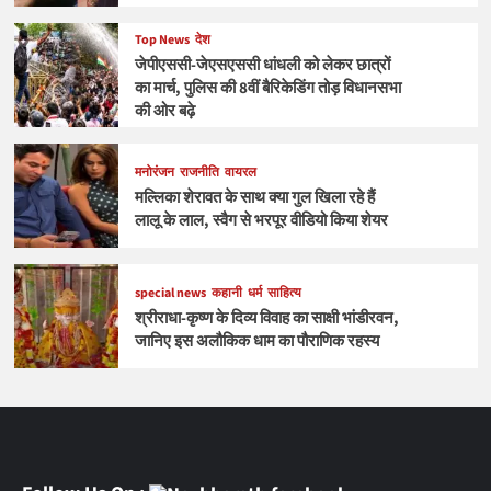
Top News
देश
जेपीएससी-जेएसएससी धांधली को लेकर छात्रों
का मार्च, पुलिस की 8वीं बैरिकेडिंग तोड़ विधानसभा
की ओर बढ़े
मनोरंजन
राजनीति
वायरल
मल्लिका शेरावत के साथ क्या गुल खिला रहे हैं
लालू के लाल, स्वैग से भरपूर वीडियो किया शेयर
special news
कहानी
धर्म
साहित्य
श्रीराधा-कृष्ण के दिव्य विवाह का साक्षी भांडीरवन,
जानिए इस अलौकिक धाम का पौराणिक रहस्य