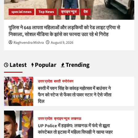
special news
Top News
क्राइम न्यूज
देश
पुलिस ने 648 लापता महिलाओं और लड़कियों को रेड लाइट एरिया से
निकाला, सोशल मीडिया के झांसे का फायदा उठा रहे थे गिरोह
Raghvendra Mishra
August 9, 2026
Latest
Popular
Trending
उत्तर प्रदेश
बस्ती
मनोरंजन
बस्ती में पवन सिंह के कांवड़ महोत्सव में बाउंसर ने
फैन को स्टेज से फेंका तो पावर स्टार ने ऐसे जीता
दिल
उत्तर प्रदेश
क्राइम न्यूज
लखनऊ
UP Police में हड़कंप: लखनऊ में फंदे से झूला
कांस्टेबल तो इटावा में महिला सिपाही ने खाया जहर