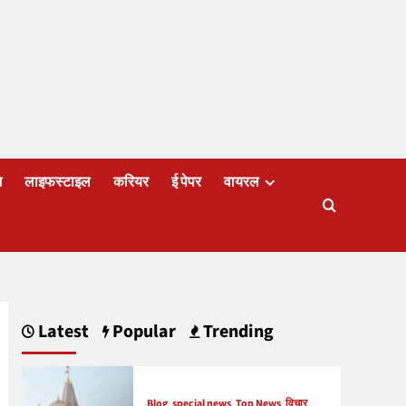
ज
लाइफस्टाइल
करियर
ई पेपर
वायरल
Latest
Popular
Trending
Blog
special news
Top News
विचार