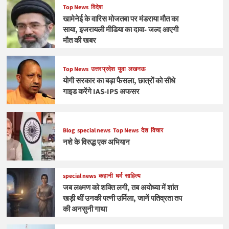
Top News
विदेश
खामेनेई के वारिस मोजतबा पर मंडराया मौत का
साया, इजरायली मीडिया का दावा- जल्द आएगी
मौत की खबर
Top News
उत्तर प्रदेश
युवा
लखनऊ
योगी सरकार का बड़ा फैसला, छात्रों को सीधे
गाइड करेंगे IAS-IPS अफसर
Blog
special news
Top News
देश
विचार
नशे के विरुद्ध एक अभियान
special news
कहानी
धर्म
साहित्य
जब लक्ष्मण को शक्ति लगी, तब अयोध्या में शांत
खड़ी थीं उनकी पत्नी उर्मिला, जानें पतिव्रता तप
की अनसुनी गाथा