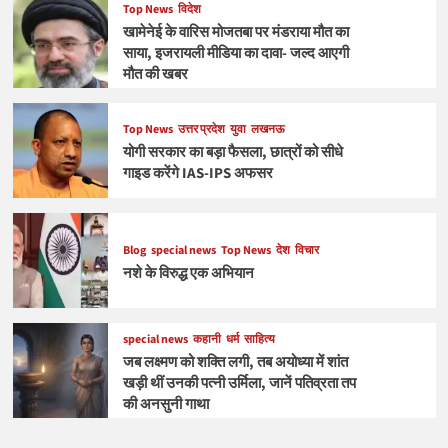
Top News
विदेश
खामेनेई के वारिस मोजतबा पर मंडराया मौत का
साया, इजरायली मीडिया का दावा- जल्द आएगी
मौत की खबर
Top News
उत्तर प्रदेश
युवा
लखनऊ
योगी सरकार का बड़ा फैसला, छात्रों को सीधे
गाइड करेंगे IAS-IPS अफसर
Blog
special news
Top News
देश
विचार
नशे के विरुद्ध एक अभियान
special news
कहानी
धर्म
साहित्य
जब लक्ष्मण को शक्ति लगी, तब अयोध्या में शांत
खड़ी थीं उनकी पत्नी उर्मिला, जानें पतिव्रता तप
की अनसुनी गाथा