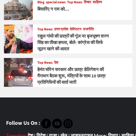
Blog
special news
Top News
विचार
साहित्य
बिसारिए न राम को…
Top News
उत्तर प्रदेश
देवीपाटन
राजनीति
राहुल गांधी की छात्रों की गूंज पर बृजभूषण शरण
सिंह का तीखा हमला, बोले- कांग्रेस की सिर्फ
जूठन खाने की आदत
Top News
देश
हेमंत सोरेन सरकार और छात्र डेलिगेशन की
मैराथन बैठक शुरू, मंत्रियों के साथ 10 छात्र
प्रतिनिधियों की वार्ता जारी
Follow Us On :
Trending:
देश
|
विदेश
|
राज्य
|
खेल
|
लाइफ़स्टाइल
More:
विचार
|
साहित्य