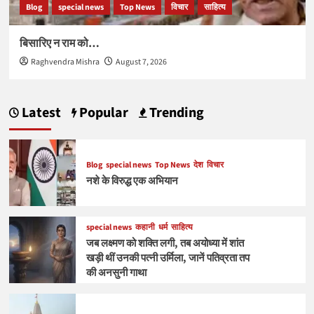
Blog
special news
Top News
विचार
साहित्य
बिसारिए न राम को…
Raghvendra Mishra
August 7, 2026
Latest
Popular
Trending
Blog
special news
Top News
देश
विचार
नशे के विरुद्ध एक अभियान
special news
कहानी
धर्म
साहित्य
जब लक्ष्मण को शक्ति लगी, तब अयोध्या में शांत
खड़ी थीं उनकी पत्नी उर्मिला, जानें पतिव्रता तप
की अनसुनी गाथा