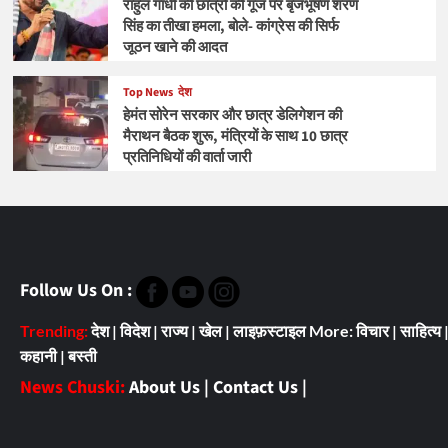
राहुल गांधी की छात्रों की गूंज पर बृजभूषण शरण
सिंह का तीखा हमला, बोले- कांग्रेस की सिर्फ
जूठन खाने की आदत
Top News
देश
हेमंत सोरेन सरकार और छात्र डेलिगेशन की
मैराथन बैठक शुरू, मंत्रियों के साथ 10 छात्र
प्रतिनिधियों की वार्ता जारी
Follow Us On :
Trending:
देश
|
विदेश
|
राज्य
|
खेल
|
लाइफ़स्टाइल
More:
विचार
|
साहित्य
कहानी
|
बस्ती
News Chuski:
About Us
|
Contact Us
|