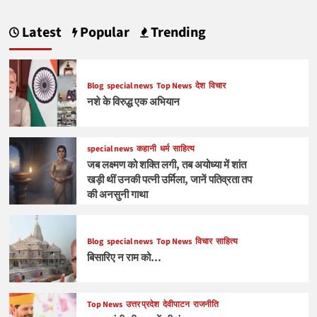
Latest
Popular
Trending
Blog
special news
Top News
देश
विचार
नशे के विरुद्ध एक अभियान
special news
कहानी
धर्म
साहित्य
जब लक्ष्मण को शक्ति लगी, तब अयोध्या में शांत
खड़ी थीं उनकी पत्नी उर्मिला, जानें पतिव्रता तप
की अनसुनी गाथा
Blog
special news
Top News
विचार
साहित्य
बिसारिए न राम को…
Top News
उत्तर प्रदेश
देवीपाटन
राजनीति