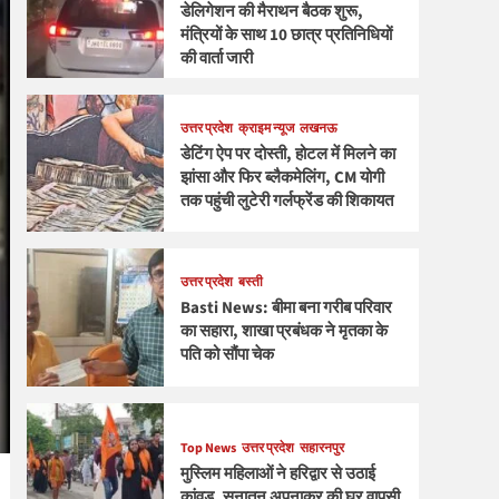
डेलिगेशन की मैराथन बैठक शुरू,
मंत्रियों के साथ 10 छात्र प्रतिनिधियों
की वार्ता जारी
उत्तर प्रदेश
क्राइम न्यूज
लखनऊ
डेटिंग ऐप पर दोस्ती, होटल में मिलने का
झांसा और फिर ब्लैकमेलिंग, CM योगी
तक पहुंची लुटेरी गर्लफ्रेंड की शिकायत
उत्तर प्रदेश
बस्ती
Basti News: बीमा बना गरीब परिवार
का सहारा, शाखा प्रबंधक ने मृतका के
पति को सौंपा चेक
Top News
उत्तर प्रदेश
सहारनपुर
मुस्लिम महिलाओं ने हरिद्वार से उठाई
कांवड़, सनातन अपनाकर की घर वापसी