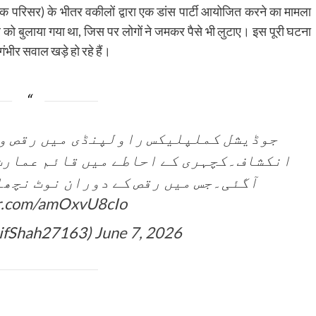
यिक परिसर) के भीतर वकीलों द्वारा एक डांस पार्टी आयोजित करने का मामला
 को बुलाया गया था, जिस पर लोगों ने जमकर पैसे भी लुटाए। इस पूरी घटना
ंभीर सवाल खड़े हो रहे हैं।
جوڈیشل کملپلیکس راولپنڈی میں رقص و 
انکشاف۔کچہری کے احاطے میں قائم عمارت 
آگئی۔جس میں رقص کے دوران نوٹ نچھا
er.com/amOxvU8cIo
tifShah27163)
June 7, 2026