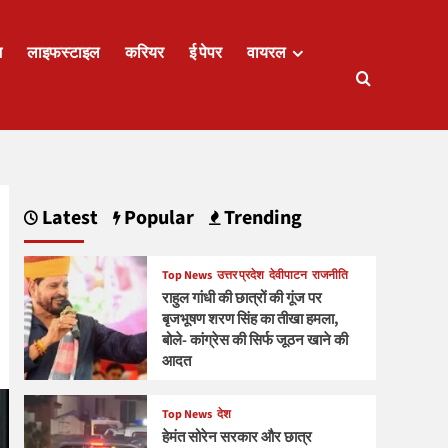
ज
लाइफस्टाइल
करियर
ई पेपर
वायरल
Latest
Popular
Trending
Top News
उत्तर प्रदेश
देवीपाटन
राजनीति
राहुल गांधी की छात्रों की गूंज पर
बृजभूषण शरण सिंह का तीखा हमला,
बोले- कांग्रेस की सिर्फ जूठन खाने की
आदत
Top News
देश
हेमंत सोरेन सरकार और छात्र