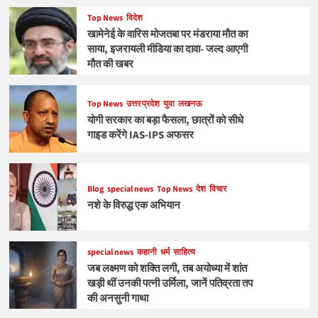
Top News
विदेश
खामेनेई के वारिस मोजतबा पर मंडराया मौत का
साया, इजरायली मीडिया का दावा- जल्द आएगी
मौत की खबर
Top News
उत्तर प्रदेश
युवा
लखनऊ
योगी सरकार का बड़ा फैसला, छात्रों को सीधे
गाइड करेंगे IAS-IPS अफसर
Blog
special news
Top News
देश
विचार
नशे के विरुद्ध एक अभियान
special news
कहानी
धर्म
साहित्य
जब लक्ष्मण को शक्ति लगी, तब अयोध्या में शांत
खड़ी थीं उनकी पत्नी उर्मिला, जानें पतिव्रता तप
की अनसुनी गाथा