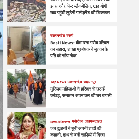
झांसा और फिर ब्लैकमेलिंग, CM योगी
तक पहुंची लुटेरी गर्लफ्रेंड की शिकायत
उत्तर प्रदेश
बस्ती
Basti News: बीमा बना गरीब परिवार
का सहारा, शाखा प्रबंधक ने मृतका के
पति को सौंपा चेक
Top News
उत्तर प्रदेश
सहारनपुर
मुस्लिम महिलाओं ने हरिद्वार से उठाई
कांवड़, सनातन अपनाकर की घर वापसी
special news
मनोरंजन
लाइफस्टाइल
जब दुल्हनों ने बुनी अपनी शादी की
कहानी, हाथ से बनी साड़ियों में दिखा