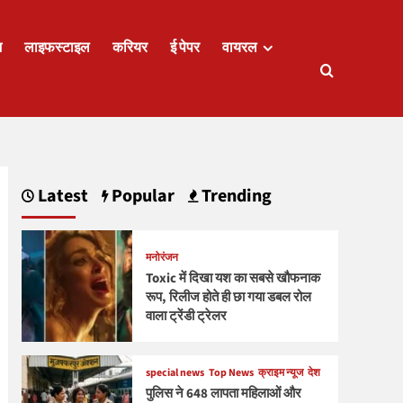
ज
लाइफस्टाइल
करियर
ई पेपर
वायरल
Latest
Popular
Trending
मनोरंजन
Toxic में दिखा यश का सबसे खौफनाक
रूप, रिलीज होते ही छा गया डबल रोल
वाला ट्रेंडी ट्रेलर
special news
Top News
क्राइम न्यूज
देश
पुलिस ने 648 लापता महिलाओं और