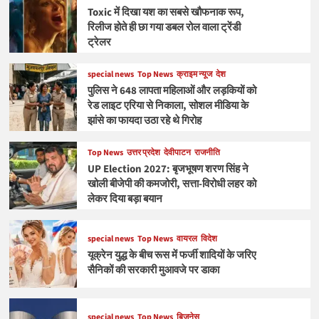
Toxic में दिखा यश का सबसे खौफनाक रूप,
रिलीज होते ही छा गया डबल रोल वाला ट्रेंडी
ट्रेलर
special news
Top News
क्राइम न्यूज
देश
पुलिस ने 648 लापता महिलाओं और लड़कियों को
रेड लाइट एरिया से निकाला, सोशल मीडिया के
झांसे का फायदा उठा रहे थे गिरोह
Top News
उत्तर प्रदेश
देवीपाटन
राजनीति
UP Election 2027: बृजभूषण शरण सिंह ने
खोली बीजेपी की कमजोरी, सत्ता-विरोधी लहर को
लेकर दिया बड़ा बयान
special news
Top News
वायरल
विदेश
यूक्रेन युद्ध के बीच रूस में फर्जी शादियों के जरिए
सैनिकों की सरकारी मुआवजे पर डाका
special news
Top News
बिज़नेस