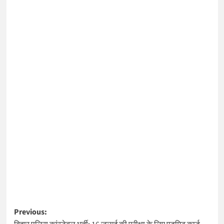
Post
Previous: