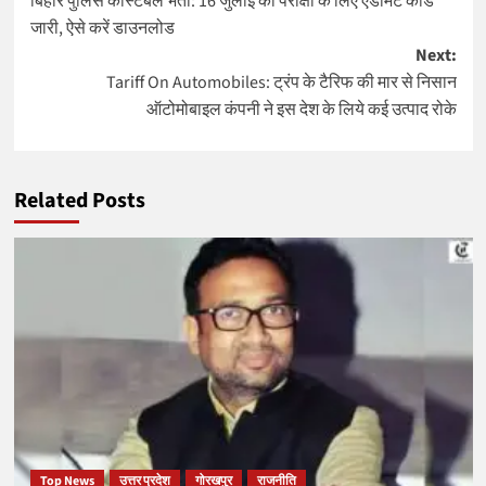
बिहार पुलिस कांस्टेबल भर्ती: 16 जुलाई की परीक्षा के लिए एडमिट कार्ड
navigation
जारी, ऐसे करें डाउनलोड
Next:
Tariff On Automobiles: ट्रंप के टैरिफ की मार से निसान
ऑटोमोबाइल कंपनी ने इस देश के लिये कई उत्पाद रोके
Related Posts
Top News
उत्तर प्रदेश
गोरखपुर
राजनीति