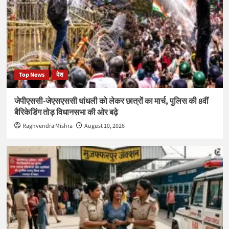
Top News
देश
जेपीएससी-जेएसएससी धांधली को लेकर छात्रों का मार्च, पुलिस की 8वीं
बैरिकेडिंग तोड़ विधानसभा की ओर बढ़े
Raghvendra Mishra
August 10, 2026