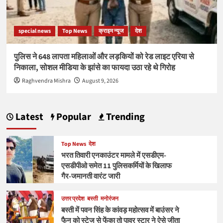
special news
Top News
क्राइम न्यूज
देश
पुलिस ने 648 लापता महिलाओं और लड़कियों को रेड लाइट एरिया से
निकाला, सोशल मीडिया के झांसे का फायदा उठा रहे थे गिरोह
Raghvendra Mishra
August 9, 2026
Latest
Popular
Trending
Top News
देश
भरत तिवारी एनकाउंटर मामले में एसडीएम-
एसडीपीओ समेत 11 पुलिसकर्मियों के खिलाफ
गैर-जमानती वारंट जारी
उत्तर प्रदेश
बस्ती
मनोरंजन
बस्ती में पवन सिंह के कांवड़ महोत्सव में बाउंसर ने
फैन को स्टेज से फेंका तो पावर स्टार ने ऐसे जीता