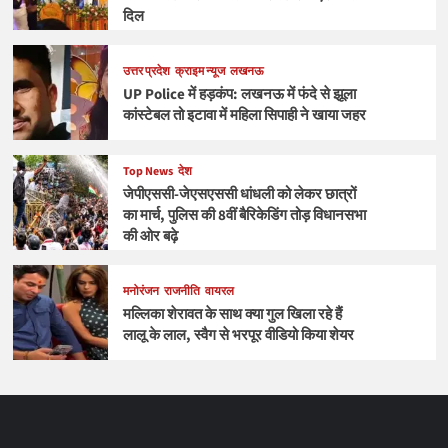
दिल
उत्तर प्रदेश
क्राइम न्यूज
लखनऊ
UP Police में हड़कंप: लखनऊ में फंदे से झूला
कांस्टेबल तो इटावा में महिला सिपाही ने खाया जहर
Top News
देश
जेपीएससी-जेएसएससी धांधली को लेकर छात्रों
का मार्च, पुलिस की 8वीं बैरिकेडिंग तोड़ विधानसभा
की ओर बढ़े
मनोरंजन
राजनीति
वायरल
मल्लिका शेरावत के साथ क्या गुल खिला रहे हैं
लालू के लाल, स्वैग से भरपूर वीडियो किया शेयर