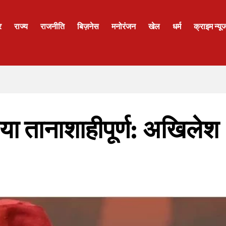
र
राज्य
राजनीति
बिज़नेस
मनोरंजन
खेल
धर्म
क्राइम न्यू
ा तानाशाहीपूर्ण: अखिलेश