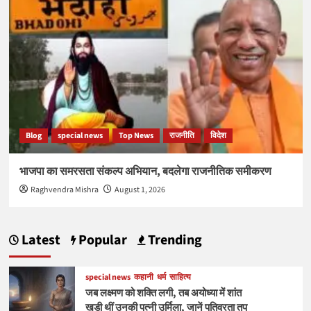
Blog
special news
Top News
राजनीति
विदेश
भाजपा का समरसता संकल्प अभियान, बदलेगा राजनीतिक समीकरण
Raghvendra Mishra
August 1, 2026
Latest
Popular
Trending
special news
कहानी
धर्म
साहित्य
जब लक्ष्मण को शक्ति लगी, तब अयोध्या में शांत
खड़ी थीं उनकी पत्नी उर्मिला, जानें पतिव्रता तप